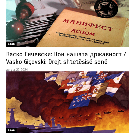
Став
Васко Гичевски: Кон нашата државност /
Vasko Giçevski: Drejt shtetësisë sonë
август 22, 2024
Став