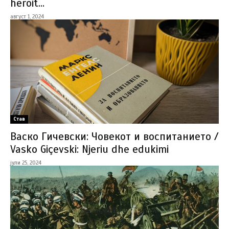
heroit...
август 1, 2024
Став
Васко Гичевски: Човекот и воспитанието /
Vasko Giçevski: Njeriu dhe edukimi
јули 25, 2024