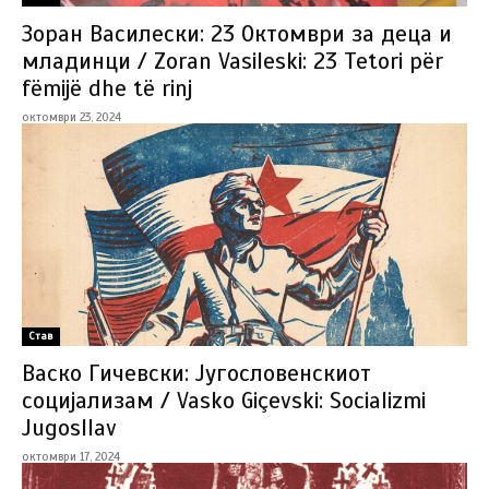
Зоран Василески: 23 Октомври за деца и
младинци / Zoran Vasileski: 23 Tetori për
fëmijë dhe të rinj
октомври 23, 2024
Став
Васко Гичевски: Југословенскиот
социјализам / Vasko Giçevski: Socializmi
Jugosllav
октомври 17, 2024