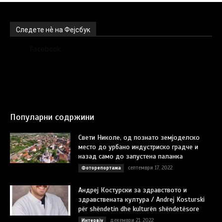
Следете нѐ на Фејсбук
Facebook
Популарни содржини
Свети Николе, од познато земјоделско
место до урбано индустриско градче и
назад само до запустена паланка
септември 17, 2022
Фоторепортажа
Андреј Костурски за здравството и
здравствената култура / Andrej Kosturski
për shëndetin dhe kulturën shëndetësore
декември 21, 2022
Интервју