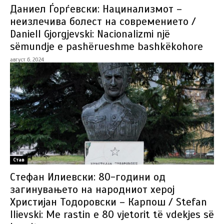
Даниел Ѓорѓевски: Нацинализмот –
неизлечива болест на современието /
Daniell Gjorgjevski: Nacionalizmi një
sëmundje e pashërueshme bashkëkohore
август 6, 2024
Став
Стефан Илиевски: 80-години од
загинувањето на народниот херој
Христијан Тодоровски – Карпош / Stefan
Ilievski: Me rastin e 80 vjetorit të vdekjes së