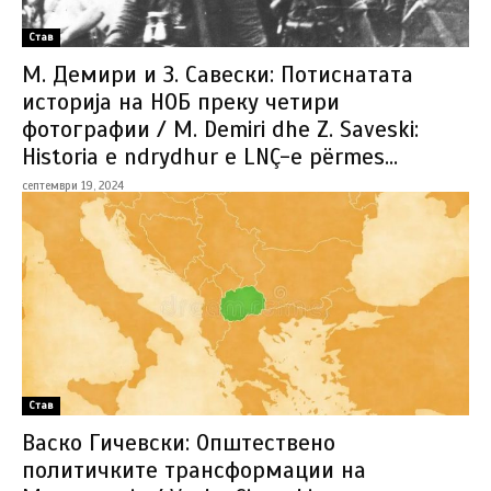
Став
М. Демири и З. Савески: Потиснатата
историја на НОБ преку четири
фотографии / M. Demiri dhe Z. Saveski:
Historia e ndrydhur e LNÇ-e përmes...
септември 19, 2024
Став
Васко Гичевски: Општествено
политичките трансформации на