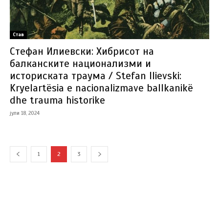
Став
Стефан Илиевски: Хибрисот на
балканските национализми и
историската траума / Stefan Ilievski:
Kryelartësia e nacionalizmave ballkanikë
dhe trauma historike
јули 18, 2024
1
2
3