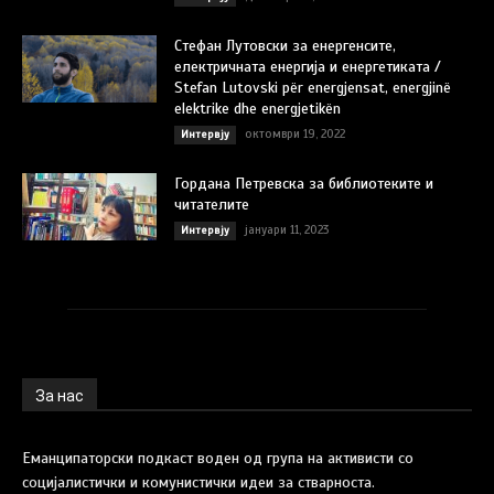
Стефан Лутовски за енергенсите,
електричната енергија и енергетиката /
Stefan Lutovski për energjensat, energjinë
elektrike dhe energjetikën
октомври 19, 2022
Интервју
Гордана Петревска за библиотеките и
читателите
јануари 11, 2023
Интервју
За нас
Еманципаторски подкаст воден од група на активисти со
социјалистички и комунистички идеи за стварноста.