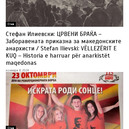
Став
Стефан Илиевски: ЦРВЕНИ БРАЌА –
Заборавената приказна за македонските
анархисти / Stefan Ilievski: VËLLEZËRIT E
KUQ – Historia e harruar për anarkistët
maqedonas
ноември 8, 2024
Став