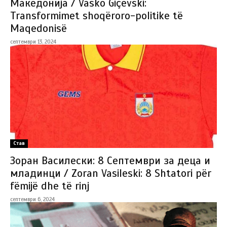
Македонија / Vasko Giçevski:
Transformimet shoqëroro-politike të
Maqedonisë
септември 13, 2024
Став
Зоран Василески: 8 Септември за деца и
младинци / Zoran Vasileski: 8 Shtatori për
fëmijë dhe të rinj
септември 6, 2024