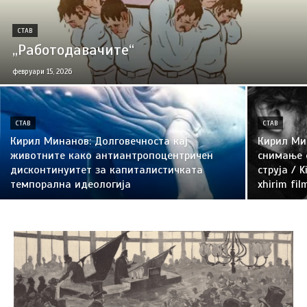
СТАВ
„Работодавачите“
февруари 15, 2026
СТАВ
СТАВ
Кирил Минанов: Долговечноста кај
Кирил Ми
животните како антиантропоцентричен
снимање 
дисконтинуитет за капиталистичката
струја / K
темпорална идеологија
xhirim fi