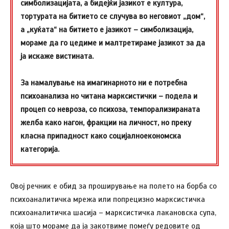
симболизацијата, а бидејќи јазикот е култура,
тортурата на битието се случува во неговиот „дом“,
а „куќата“ на битието е јазикот – симболизација,
мораме да го цедиме и малтретираме јазикот за да
ја искаже вистината.
За намалување на имагинарното ни е потребна
психоанализа но читана марксистички – подела и
процеп со невроза, со психоза, темпорализираната
желба како нагон, фракции на личност, но преку
класна припадност како социјалноекономска
категорија.
Овој речник е обид за проширување на полето на борба со
психоаналитичка мрежа или попрецизно марксистичка
психоаналитичка шасија – марксистичка лакановска супа,
која што мораме да ја закотвиме помеѓу редовите од