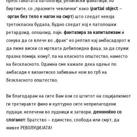
преостанатата патологија, религиски фанатици, по
биртиите, со „празните чевлички“ како (
partial object
–
орган без тело е нагон на смрт
) што следат некоја
третокласна будала, будно следат кој е патолошки
ретардоид. олошоид. лајн.
фантазира за капитализам
и
сонува да се влече во „фрак“ ко рептил кај амбасадорот и
да лиже виски со мртвата дебилоидна фаца, за да служи
празна помија, кому?, па на класното општество, наместо
на бескласното. Одамна сме кажале дека одење по
амбасади е византиско забивање нож во грб на
безкласното општество.
Ви благодарам на сите Вам кои со штитот на социјализмот
ги третиравте фино и културно сите неприлагодени
лудаци, нелечени во лудници и затвори,
деноноќно со
слоганот
: Братство – единство, слобода или смрт, да
живее РЕВОЛУЦИЈАТА!