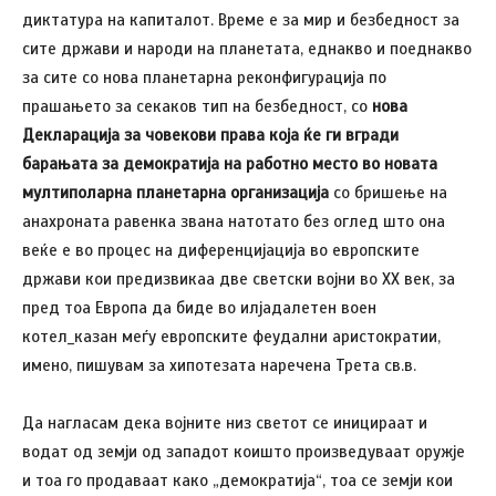
диктатура на капиталот. Време е за мир и безбедност за
сите држави и народи на планетата, еднакво и поеднакво
за сите со нова планетарна реконфигурација по
прашањето за секаков тип на безбедност, со
нова
Декларација за човекови права која ќе ги вгради
барањата за демократија на работно место во новата
мултиполарна планетарна организација
со бришење на
анахроната равенка звана натотато без оглед што она
веќе е во процес на диференцијација во европските
држави кои предизвикаа две светски војни во XX век, за
пред тоа Европа да биде во илјадалетен воен
котел_казан меѓу европските феудални аристократии,
имено, пишувам за хипотезата наречена Трета св.в.
Да нагласам дека војните низ светот се иницираат и
водат од земји од западот коишто произведуваат оружје
и тоа го продаваат како „демократија“, тоа се земји кои