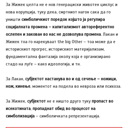
За Жижек целта не е нов генерациски животен циклус и
нова корупција, туку дека, смртниот нагон сака да го
уништи
симболичкиот поредок којшто ја регулира
социјалната промена – капитализмот автореферентно
о
слепен и закован во нас не дозволува промена
. Лакан и
Жижек тоа го нарекуваат the big Other – тоа може да е
историскиот прогрес, историскиот материјализам,
фундаментална фантазија околу која е организирано
стадо на луѓе – како идеологија, и тн.
За Лакан,
субјектот настанува во и од сечење – ножици,
нож, кинење
, моментот на подела во невроза или психоза.
За Жижек,
субјектот
не е ништо друго туку
пропаст во
исекотината
,
пропаднат обид во процесот на
симболизација
– симболичката репрезентација.