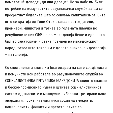
паметот нè доведе
„до ова дереџе“
. Не за џабе им биле
потребни на комунистите разузнавачки служби за да се
пресретнат будалите што го сонуваа капитализмот. Сите
што се вратија од Голи Оток станаа претседатели,
премиери, министри и тргнаа во големата пљачка во
републиките низ СФРЈ, а во Македонија беше и еден што
бил во санаториум и стана премиер на македонскиот
народ, затоа што таква им е целата анахрона идеологија
– патологија.
Со споделената книга им благодарам на сите социјалисти
и комунисти кои работеле во разузнавачките служби во
СОЦИЈАЛИСТИЧКА РЕПУБЛИКА МАКЕДОНИЈА коишто снажно
и бескомпромисно го чуваа и штитеа социјалистичкиот
систем од гнасните и малоумни либерали третирани како
анархисти, прокапиталистички социјалдемократи,
националисти, фашисти и преостанатите со