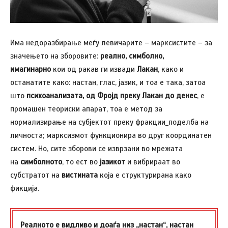
Има недоразбирање меѓу левичарите – марксистите – за
значењето на зборовите:
реално, симболно,
имагинарно
кои од ракав ги извади
Лакан
, како и
останатите како: настан, глас, јазик, и тоа е така, затоа
што
психоанализата, од Фројд преку Лакан до денес
, е
промашен теориски апарат, тоа е метод за
нормализирање на субјектот преку фракции_поделба на
личноста; марксизмот функционира во друг координатен
систем. Но, сите зборови се изврзани во мрежата
на
симболното
, то ест во
јазикот
и вибрираат во
субстратот на
вистината
која е структурирана како
фикција.
Реалното е видливо и доаѓа низ „настан“, настан