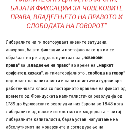
БАЈАТИ ФИКСАЦИИ ЗА ЧОВЕКОВИТЕ
ПРАВА, ВЛАДЕЕЊЕТО НА ПРАВОТО И
СЛОБОДАТА НА ГОВОРОТ“
Либералите ни ги повторуваат нивните затуцани,
анахрони, бајати фиксации и постојано како да им се
обраќаат на ретардоси, лупетаат за
„човекови
права“
за
„владеење на право“
во време на
„маркет
оријентед хахаха“
, антиматеријалното „
слобода на говор
“
под власт на капиталисти и капиталистички судови врз
работничката класа со постојаното враќање на фиксот од
времето од Француската капиталистичка револуција од
1789 до буржоаските револуции низ Европа во 1848 кога
либералите од просветителството и модерната – читај
либералните капиталисти, бараа устав, напуштање на
абсолутизмот на монархиите и согледување на