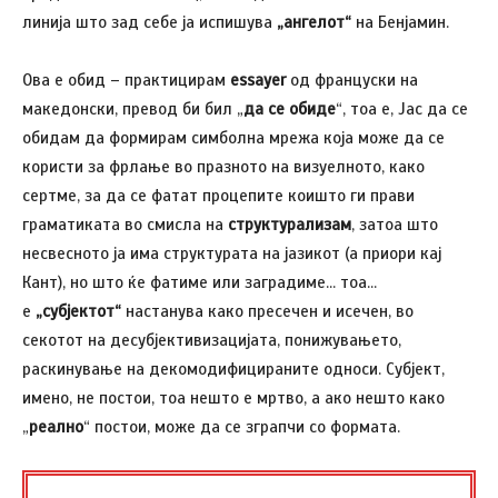
линија што зад себе ја испишува
„ангелот“
на Бенјамин.
Ова е обид – практицирам
essayer
од француски на
македонски, превод би бил „
да се обиде
“, тоа е, Јас да се
обидам да формирам симболна мрежа која може да се
користи за фрлање во празното на визуелното, како
сертме, за да се фатат процепите коишто ги прави
граматиката во смисла на
структурализам
, затоа што
несвесното ја има структурата на јазикот (а приори кај
Кант), но што ќе фатиме или заградиме… тоа…
е
„субјектот“
настанува како пресечен и исечен, во
секотот на десубјективизацијата, понижувањето,
раскинување на декомодифицираните односи. Субјект,
имено, не постои, тоа нешто е мртво, а ако нешто како
„
реално
“ постои, може да се зграпчи со формата.