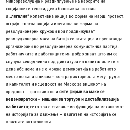
микрореволуција и раздиплување на наборите на
социјалните тензии, дека билокаква активна
и
„легална“
колективна акција во форма на марш, протест,
штрајк, класна акција и илегална во форма на
револуционерни кружоци кои придвижуваат
револуционерна маса на битија со агитација и пропаганда
организирани во револуционерна комунистичка партија,
работничките и работниците мн добро знаат што им се
случува секојдневно под диктатура на капиталистите и
дека абс нема и не е можна демократија на работното
место во капитализам – контрадикторноста меѓу трудот
и капиталот и исцедокот на Маркс за вишокот на
вредност – грото ако не и
сите фирми во маке се
недемократски
–
машини за тортура и дестабилизација
на битието
; сето тоа е ставање во функција на механизмот
на историјата за движење – двигател на историјата се
класните антагонизми.