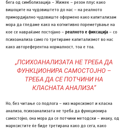
бега од симболизација – Жижек – резон плус како
вишоците на чудовиштето до нас – на реалното
примордијално чудовиште оформено како капитализам
мора да гледаме како на когнитивно пореметување на
кое се навраќаме постојано –
реалното е
фиксација
– со
психоанализа само го третираме капитализмот во нас
како автореферентна нормалност, тоа е тоа.
„ПСИХОАНАЛИЗАТА НЕ ТРЕБА ДА
ФУНКЦИОНИРА САМОСТОЈНО –
ТРЕБА ДА СЕ ПОТЧИНИ НА
КЛАСНАТА АНАЛИЗА“
Но, без читање со подлога – низ марксизмот и класна
анализа, психоанализата не треба да функционира
самостојно, она мора да се потчини методски – инаку, од
марксистите ќе биде третирана како до сега, како