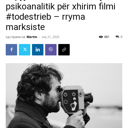
psikoanalitik për xhirim filmi
#todestrieb – rryma
marksiste
од страна на
Martin
-
мај 21, 2025
881
0