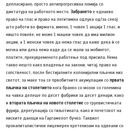
депласирано, просто антипрогресивна помија со
диктатура на работното место.
Забрането
е еднакво
право на глас и право на легитимна одлука од/за секој
што работи во фирмата, имено, 1 човек 1 акција 1 глас, и
ништо повеќе, не може 1 машки човек да има милион
акции, а 1 женски човек да нема глас да каже дека ѝ се
мочка или дека нема каде да се жали за мобингот,
платите, прекувременото работење под присила. Нема
такво нешто како владеење на закони, читај, право на
сопственост, после бестијалните колонијални пљачки низ
светот, за маке тоа се првобитните акумулации со
првата
пљачка на столетието
кога бранко со мозок со големина
на чавка делеше по десет фабрики за десет денари, како
и
втората пљачка на новото столетие
со груевистичката
фурија, дерегулација со гиљотината, како и почетокот на
ниските даноци на Гаргамелот бучко. Таквиот
прокапиталистички лицемерен кретенизам на одвеани со