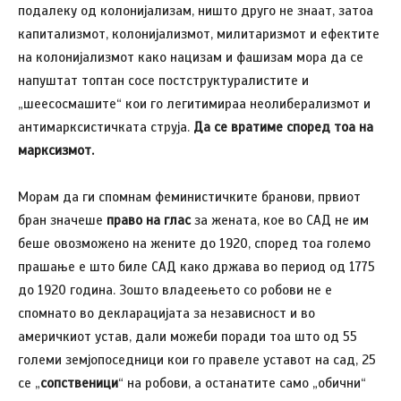
подалеку од колонијализам, ништо друго не знаат, затоа
капитализмот, колонијализмот, милитаризмот и ефектите
на колонијализмот како нацизам и фашизам мора да се
напуштат топтан сосе постструктуралистите и
„шеесосмашите“ кои го легитимираа неолиберализмот и
антимарксистичката струја.
Да се вратиме според тоа на
марксизмот.
Морам да ги спомнам феминистичките бранови, првиот
бран значеше
право на глас
за жената, кое во САД не им
беше овозможено на жените до 1920, според тоа големо
прашање е што биле САД како држава во период од 1775
до 1920 година. Зошто владеењето со робови не е
спомнато во декларацијата за независност и во
америчкиот устав, дали можеби поради тоа што од 55
големи земјопоседници кои го правеле уставот на сад, 25
се „
сопственици
“ на робови, а останатите само „обични“