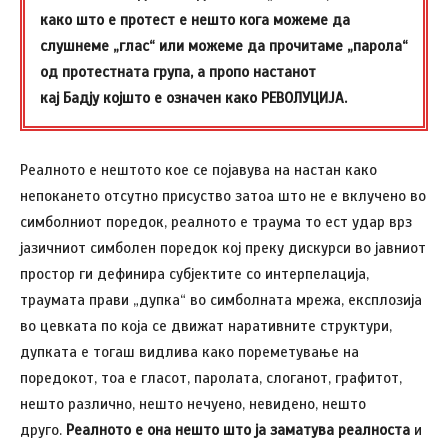
како што е протест е нешто кога можеме да
слушнеме „глас“ или можеме да прочитаме „парола“
од протестната група, а пропо настанот
кај Бадју којшто е означен како РЕВОЛУЦИЈА.
Реалното е нештото кое се појавува на настан како
непокането отсутно присуство затоа што не е вклучено во
симболниот поредок, реалното е траума то ест удар врз
јазичниот симболен поредок кој преку дискурси во јавниот
простор ги дефинира субјектите со интерпелација,
траумата прави „дупка“ во симболната мрежа, експлозија
во цевката по која се движат наративните структури,
дупката е тогаш видлива како пореметување на
поредокот, тоа е гласот, паролата, слоганот, графитот,
нешто различно, нешто нечуено, невидено, нешто
друго.
Реалното е она нешто што ја заматува реалноста
и