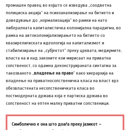
промашен правец во којшто се изведува ,,соодветна
полициска акција” на психоанализирање на битието и
доведување до ,,нормализација” во рамки на нато
либералната капиталистичка колонијална парадигма, во
рамка на автоколонијализирањето на битието со
квазирелигиската идеологија на капитализмот и
стабилизирање на ,,субјектот” преку црквата, медиумите,
власта на и над законите кои мирисаат на приватна
сопственост, со одамна деконструираната синтагма за
такозваното ,,
владеење на право
” како хиерархија на
владеење на приватносопственичка класа на власт врз
обезвластената несопственичката класа во
постмодерната држава која е партиска држава во
сопственост на ептен малку приватни сопственици.
Симболично е она што доаѓа преку јазикот –