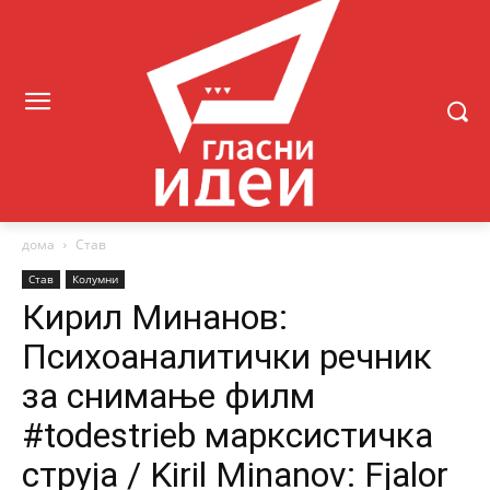
дома
Став
Став
Колумни
Кирил Минанов:
Психоаналитички речник
за снимање филм
#todestrieb марксистичка
струја / Kiril Minanov: Fjalor