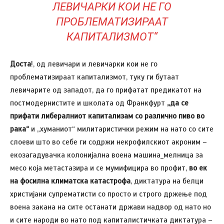
ЛЕВИЧАРКИ КОИ НЕ ГО
ПРОБЛЕМАТИЗИРААТ
КАПИТАЛИЗМОТ“
Доста
!, од левичари и левичарки кои не го
проблематизираат капитализмот, туку ги бутаат
левичарите од западот, да го прифатат предикатот на
постмодернистите и школата од Франкфурт
„да се
прифати либералниот капитализам
со
различно пиво во
рака“
и „хуманиот“ милитаристички режим на нато со сите
слоеви што во себе ги содржи некрофилскиот акроним –
екозагадувачка колонијална воена машина_мелница за
месо која метастазира и се мумифицира во профит,
во ек
на фосилна климатска катастрофа
, диктатура на белци
христијани супрематисти со просто и строго држење под
воена закана на сите останати држави надвор од нато но
и сите народи во нато под капиталистичката диктатура –