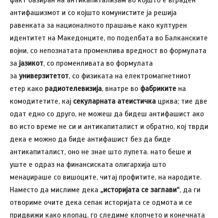
антифашизмот и со којшто комунистите ја решија
равенката за националното прашање како културен
идентитет на Македонците, по поделбата во Балканските
војни, со непознатата променлива вредност во формулата
за
јазикот
, со променливата во формулата
за
универзитетот
, со физиката на електромагнетниот
етер како
радиотелевизија
, внатре во
фабриките
на
комодитетите, кај
секуларната атеистичка
црква; тие две
одат едно со друго, не можеш да бидеш антифашист ако
во исто време не си и антикапиталист и обратно, кој тврди
дека е можно да биде антифашист без да биде
антикапиталист, оно не знае што лупета. нато беше и
уште е одраз на финансиската олигархија што
менаџираше со вишоците, читај профитите, на народите.
Наместо да мислиме дека
„историјата се заглави“
, да ги
отвориме очите дека сепак историјата се одмота и се
придвижи како клопац, го следиме клопчето и конечната