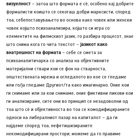
визуелност
– затоа што формата е сè, особено кај добрите
формалисти коишто се секогаш добри марксисти, според
тоа, себепоставувањето во основа како човек или женски
човек којшто психоанализира, којшто си игра со
елементитe на филмскиот јазик, го разбира процесот, знае
што снима кога го чита текстот –
јазикот како
внатрешност на формата
– себе се смета за
психоаналитичарка со анализа на објективните
материјални ствари кои се фон на стварноста,
општествената мрежа и огледалото во кое се гледаме
или го/ја гледаме Другиот/та како имагинарно. Оние кои
ги снимаме или за кои снимаме, оние фиктивни ликови кои
ги анализираме, сите они во принцип се незадоволни од
тоа што сè и објективноста во тоа се комодифицираните
односи на либералниот пазар на капиталот – да ги
најдеме според тоа, нефетишизираните
некомодифицирани простори; можеме да го правиме