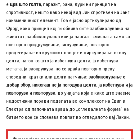
е
црв што голта
, паразит, рана, дури ни принцип на
спротивност, нешто како некој вид Јин спротивен на Јанг,
наизменичниот елемент. Тоа е јасно артикулирано од
Фројд како принцип кој ги обвива сите заобиколувања на
животот, заобиколувања кои ја наоѓаат смислата само со
повторно придружување, вклучување, повторно
процесирање во кружниот процес и циркулирање околу
целта, нагон којшто ја избегнува целта, jа избегнува
метата, ја заокружува, но се враќа повторно преку
споредни, кратки или долги патчиња;
заобиколување е
добар збор, никогаш не ја погодува целта, ја избегнува и ја
повторува и повторува
, до унијата која е како што знаеме
недостижна поради поделата во комплексот на Едип и
Електра од папочната врвца до ,,огледалната форма” на
битието кое се спознава првпат во огледалото кај Лакан.