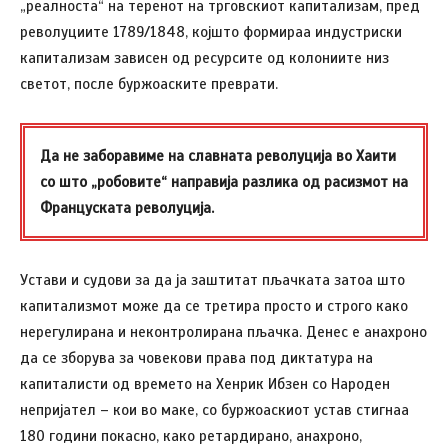
„реалноста“ на теренот на трговскиот капитализам, пред
револуциите 1789/1848, којшто формираа индустриски
капитализам зависен од ресурсите од колониите низ
светот, после буржоаските преврати.
Да не заборавиме на славната револуција во Хаити
со што „робовите“ направија разлика од расизмот на
Француската револуција.
Устави и судови за да ја заштитат пљачката затоа што
капитализмот може да се третира просто и строго како
нерегулирана и неконтролирана пљачка. Денес е анахроно
да се зборува за човекови права под диктатура на
капиталисти од времето на Хенрик Ибзен со Народен
непријател – кои во маке, со буржоаскиот устав стигнаа
180 години покасно, како ретардирано, анахроно,