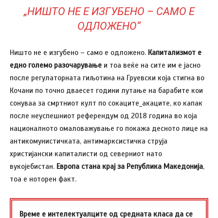
„НИШТО НЕ Е ИЗГУБЕНО – САМО Е
ОДЛОЖЕНО“
Ништо не е изгубено – само е одложено.
Капитализмот е
едно големо разочарување
и тоа веќе на сите им е јасно
после регулаторната гиљотина на Груевски која стигна во
Кочани по точно дваесет години лутање на барабите кои
сонуваа за смртниот култ по сокаците_акаците, ко капак
после неуспешниот референдум од 2018 година во која
националното омаловажување го покажа десното лице на
антикомунистичката, антимарксистичка струја
христијански капиталисти од северниот нато
вукојебистан.
Европа стана крај за Република Македонија
,
тоа е ноторен факт.
Време е интелектуалците од средната класа да се