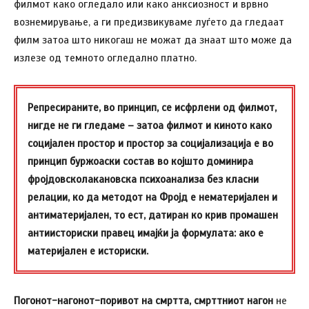
филмот како огледало или како анксиозност и врвно
вознемирување, а ги предизвикуваме луѓето да гледаат
филм затоа што никогаш не можат да знаат што може да
излезе од темното огледално платно.
Репресираните, во принцип, се исфрлени од филмот,
нигде не ги гледаме – затоа филмот и киното како
социјален простор и простор за социјализација е во
принцип буржоаски состав во којшто доминира
фројдовсколакановска психоанализа без класни
релации, ко да методот на Фројд е нематеријален и
антиматеријален, то ест, датиран ко крив промашен
антиисториски правец имајќи ја формулата: ако е
материјален е историски.
Погонот-нагонот-поривот на смртта, смртт
н
иот нагон
не