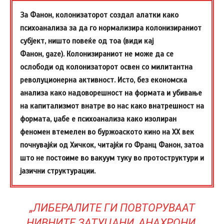
За Фанон, колонизаторот создал алатки како
психоанализа за да го нормализира колонизираниот
субјект, ништо повеќе од тоа (види кај
Фанон, gaze). Колонизираниот не може да се
ослободи од колонизаторот освен со милитантна
револуционерна активност. Исто, без економска
анализа како надоворешност на формата и убивање
на капитализмот внатре во нас како внатрешност на
формата, џабе е психоанализа како изолиран
феномен втемелен во буржоаското кино на XX век
почнувајќи од Хичкок, читајќи го Франц Фанон, затоа
што не постоиме во вакуум туку во протоструктури и
јазични структурации.
„ЛИБЕРАЛИТЕ ГИ ПОВТОРУВААТ
НИВНИТЕ ЗАТУЦАНИ, АНАХРОНИ,