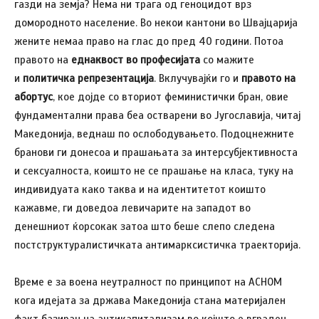
газди на земја? Нема ни трага од геноцидот врз
домородното население. Во некои кантони во Швајцарија
жените немаа право на глас до пред 40 години. Потоа
правото на
еднаквост во професијата
со мажите
и
политичка репрезентација
. Вклучувајќи го и
правото на
абортус
, кое дојде со вториот феминистички бран, овие
фундаментални права беа остварени во Југославија, читај
Македонија, веднаш по ослободувањето. Подоцнежните
бранови ги донесоа и прашањата за интерсубјективноста
и сексуалноста, коишто не се прашање на класа, туку на
индивидуата како таква и на идентитетот коишто
кажавме, ги доведоа левичарите на западот во
денешниот ќорсокак затоа што беше слепо следена
постструктуралистичката антимарксистичка траекторија.
Време е за воена неутралност по принципот на АСНОМ
кога идејата за држава Македонија стана материјален
факт базиран на антикапитализам во којшто е вграден