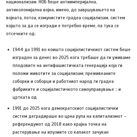
национализам. НОБ беше антиимперијална,
антиколонијална војна, имено, до завршувањето на
војната, потоа, комунистите градеа социјализам, систем
којшто за да се изгради е потребно време, па тука се
отсечките од:
1944 до 1991 во коишто социјалистичкиот систем беше
изграден за денес во 2025 кога требаше да ги уживаме
плодовите на антифашистичката генерација која ги
положи животите за социјализам; преживеаните
соборки и соборци и работниот народ ги градеа
фабриките и социјалистичкото самоуправување :: и
цртката од
1991 до 2025 кога демократскиот социјалистички
систем деградираше во црна рупа на капитализмот –
референдумот од 2018 како крајна точка на
растерување на илузиите со капакот зачукан