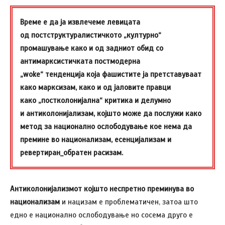
Време е да ја извлечеме левицата
од постструктуралистичкото „културно“
промашување како и од задниот обид со
антимарксистичката постмодерна
„woke“ тенденција која фашистите ја претставуваат
како марксизам, како и од јаловите правци
како „постколонијална“ критика и делумно
и антиколонијализам, којшто може да послужи како
метод за национално ослободување кое нема да
премине во национализам, есенцијализам и
ревертиран_обратен расизам.
Антиколонијализмот којшто неспретно преминува во
национализам
и нацизам е проблематичен, затоа што
едно е национално ослободување но сосема друго е