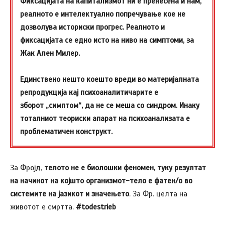
Фиксацијата на капитализмот ни е пренесена и нам,
реалното е интелектуално попречување кое не
дозволува историски прогрес. Реалното и
фиксацијата се едно исто на ниво на симптоми, за
Жак Ален Милер.
Единствено нешто коешто вреди во материјалната
репродукција кај психоаналитичарите е
зборот „симптом“, да не се меша со синдром. Инаку
тоталниот теориски апарат на психоанализата е
проблематичен конструкт.
За Фројд,
телото не е биолошки феномен, туку резултат
на начинот на којшто организмот-тело е фатен/о во
системите на јазикот и значењето
. За Фр. целта на
животот е смртта.
#todestrieb