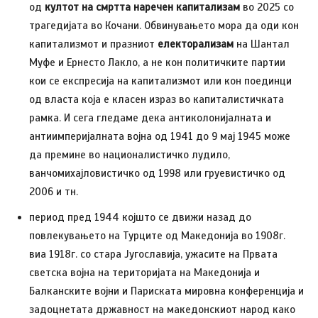
од
култот на смртта
наречен капитализам
во 2025 со
трагедијата во Кочани. Обвинувањето мора да оди кон
капитализмот и празниот
електорализам
на Шантал
Муфе и Ернесто Лакло, а не кон политичките партии
кои се експресија на капитализмот или кон поединци
од власта која е класен израз во капиталистичката
рамка. И сега гледаме дека антиколонијалната и
антиимперијалната војна од 1941 до 9 мај 1945 може
да премине во националистичко лудило,
ванчомихајловистичко од 1998 или груевистичко од
2006 и тн.
период пред 1944 којшто се движи назад до
повлекувањето на Турците од Македонија во 1908г.
виа 1918г. со стара Југославија, ужасите на Првата
светска војна на територијата на Македонија и
Балканските војни и Париската мировна конференција и
задоцнетата државност на македонскиот народ како