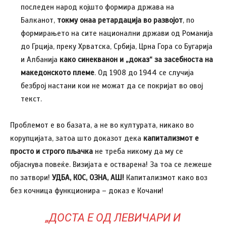
последен народ којшто формира држава на
Балканот,
токму онаа ретардација во развојот
, по
формирањето на сите национални држави од Романија
до Грција, преку Хрватска, Србија, Црна Гора со Бугарија
и Албанија
како синекванон и „доказ“ за засебноста на
македонското племе
. Од 1908 до 1944 се случија
безброј настани кои не можат да се покријат во овој
текст.
Проблемот е во базата, а не во културата, никако во
корупцијата, затоа што доказот дека
капитализмот е
просто и строго пљачка
не треба никому да му се
објаснува повеќе. Визијата е остварена! За тоа се лежеше
по затвори!
УДБА, КОС, ОЗНА, АШ!
Капитализмот како воз
без кочница функционира – доказ е Кочани!
„ДОСТА Е ОД ЛЕВИЧАРИ И