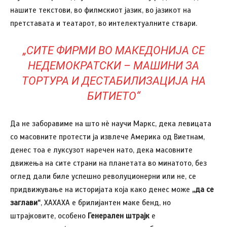
нашите текстови, во филмскиот јазик, во јазикот на
претставата и театарот, во интелектуалните ствари.
„СИТЕ ФИРМИ ВО МАКЕДОНИЈА СЕ
НЕДЕМОКРАТСКИ – МАШИНИ ЗА
ТОРТУРА И ДЕСТАБИЛИЗАЦИЈА НА
БИТИЕТО“
Да не заборавиме на што нè научи Маркс, дека левицата
со масовните протести ја извлече Америка од Виетнам,
денес тоа е луксузот наречен нато, дека масовните
движења на сите страни на планетата во минатото, без
оглед дали биле успешно револуционерни или не, се
придвижување на историјата која како денес може
,,да се
заглави“
, ХАХАХА е брилијантен маке бенд, но
штрајковите, особено
Генерален штрајк
е