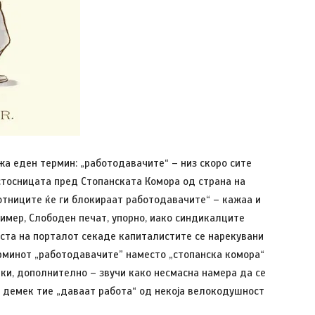
а еден термин: „работодавачите“ – низ скоро сите
стосницата пред Стопанската Комора од страна на
ботниците ќе ги блокираат работодавачите“ – кажаа и
ример, Слободен печат, упорно, иако синдикалците
еста на порталот секаде капиталистите се нарекувани
рминот „работодавачите” наместо „стопанска комора“
чки, дополнително – звучи како несмасна намера да се
а, демек тие „даваат работа“ од некоја велокодушност