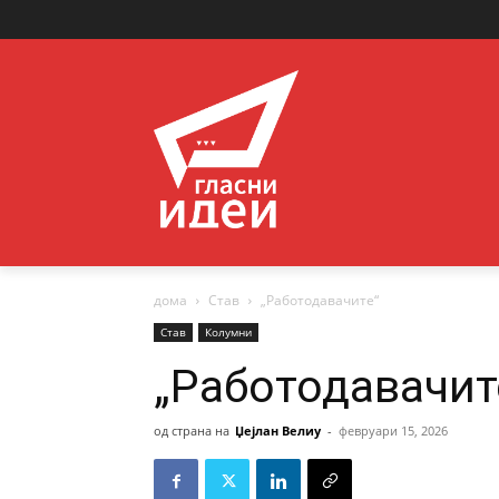
дома
Став
„Работодавачите“
Став
Колумни
„Работодавачит
од страна на
Џејлан Велиу
-
февруари 15, 2026