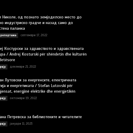
и Николе, од познато земјоделско место до
но индустриско градче и назад само до
стена паланка
септември 17, 2022
репортажа
еј Костурски за здравството и здравствената
ра / Andrej Kosturski për shëndetin dhe kulturën
detësore
декември 21, 2022
рвју
ан Лутовски за енергенсите, електричната
ија и енергетиката / Stefan Lutovski për
jensat, energjinë elektrike dhe energjetikën
октомври 19, 2022
рвју
ана Петревска за библиотеките и читателите
јануари 11, 2023
рвју