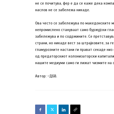
не се почитува, фер е да се каже дека комп
наслов не се забележа никаде.
Ова често се забележува по македонските м
непромислено стануваат само буржујски гла
забележува и по содржините. Се претставув
страни, но никаде вест за штрајковите, за 
гламурозните настани ги прават секаде низ
од предаторскиот колонизаторски капитализ
нашите медиуми само ги лижат чизмите на о
Автор: -ДБВ.