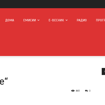
ДОМА
ЕМИСИИ
Е-ВЕСНИК
РАДИО
ПРОГ
е“
441
0