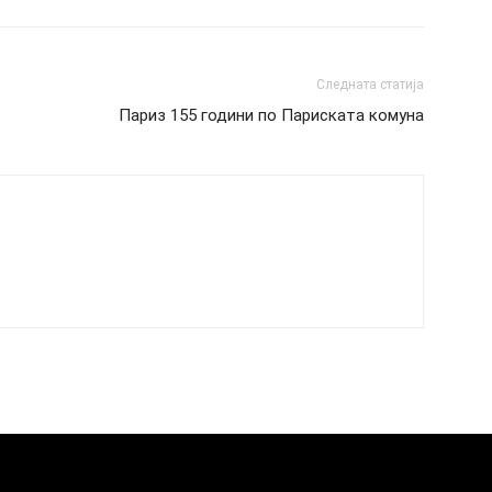
Следната статија
Париз 155 години по Париската комуна