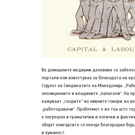
Во домашните медиуми деновиве се забележ
портали кои известуваа за блокадата на кр
Сојузот на Синдикатите на Македонија. „Ра
опозиционите и владините „папагали“. На п
кажуваат „газдите“ во нивните говори, во в
„работодавачи“. Проблемот е во тоа што те
е погрешен и граматички и логички и факти
обојат олигарсите со некоја благородна бој
и хуманост.