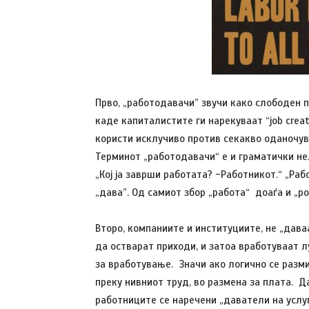
Прво, „работодавачи” звучи како слободен 
каде капиталистите ги нарекуваат “job crea
користи исклучиво против секакво оданочув
Терминот „работодавачи“ е и граматички нел
„Кој ја заврши работата? -Работникот.“ „Ра
„дава”. Од самиот збор „работа“ доаѓа и „ро
Второ, компаниите и институциите, не „дава
да остварат приходи, и затоа вработуваат л
за вработување. Значи ако логично се разм
преку нивниот труд, во размена за плата. Д
работниците се наречени „даватели на услуг