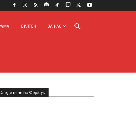
РАМА
БИЛТЕН
ЗА НАС
Следете нѐ на Фејсбук