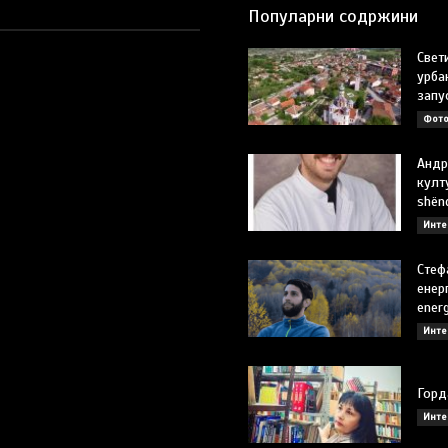
Популарни содржини
Свет
урба
запу
Фото
Андр
култу
shën
Инте
Стеф
енерг
energ
Инте
Горд
Инте