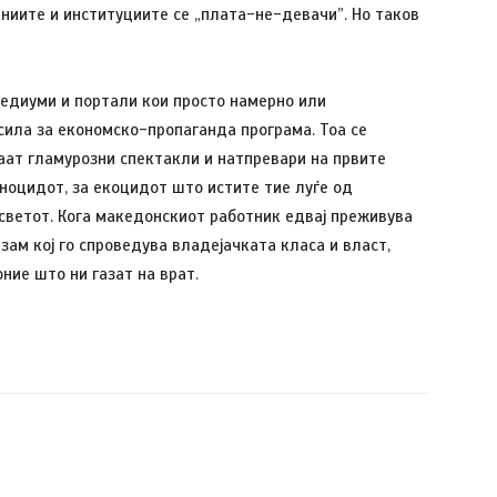
аниите и институциите се „плата-не-девачи”. Но таков
едиуми и портали кои просто намерно или
сила за економско-пропаганда програма. Тоа се
аат гламурозни спектакли и натпревари на првите
геноцидот, за екоцидот што истите тие луѓе од
 светот. Кога македонскиот работник едвај преживува
ам кој го спроведува владејачката класа и власт,
ние што ни газат на врат.