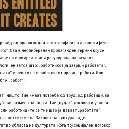
превод од пропагандните материјали на англиски јазик
tors”. Ова е неолиберален пропаганден термин кој се
ање на олигарсите или регулирање на пазарот.
огичен затоа што: „работникот ја заврши работата”.
ботата” е нешто што работникот прави – работи. Или
б“ и „робот“.
ат” ништо. Тие имаат потреба од труд, од работици, за
уѓе во размена за плата. Тие „нудат” договор и услови
исли работниците се тие што ја даваат „работата”
а се потсетиме на Законот за култура каде
и“ во областа на културата. Кога тој социјален договор