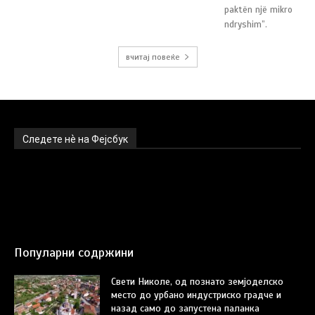
paktën një mikro
ndryshim”.
вчитај повеќе
Следете нѐ на Фејсбук
Популарни содржини
Свети Николе, од познато земјоделско
место до урбано индустриско градче и
назад само до запустена паланка