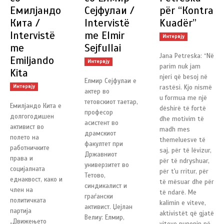
Емилјандо
Сејфулаи /
për “Кontra
Кита /
Intervistë
Kuadër”
Intervistë
me Elmir
Интервју
me
Sejfullai
Jana Petreska: “Në
Emiljando
Интервју
parim nuk jam
Kita
njeri që besoj në
Елмир Сејфулаи е
Интервју
rastësi. Kjo nismë
актер во
u formua me një
тетовскиот таетар,
Емилјандо Кита е
dëshirë të fortë
професор
долгогодишен
dhe motivim të
асистент во
активист во
madh mes
драмскиот
полето на
themeluesve të
факултет при
работничките
saj, për të lëvizur,
Државниот
права и
për të ndryshuar,
универзитет во
социјалната
për t'u rritur, për
Тетово,
еднаквост, како и
të mësuar dhe për
синдикалист и
член на
të ndarë. Me
граѓански
политичката
kalimin e viteve,
активист. Џејлан
партија
aktivistët që gjatë
Велиу: Елмир,
„Движењето
viteve punonin në