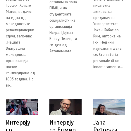
автономна зона
Троцки: Христо
писателка,
ПЛАЦ и на
Матов, водачот
активистка,
студентската
на една од
предавач на
социјалистичка
македонските
Универзитетот
организација
револуционерни
Јохан Кабот во
Искра. Џејлан
струи, започна:
Рим, авторка на
Велиу: Тилен, ти
„Нашата
Гкн. Нејзини
си дел од
Внатрешна
најпознати дела
Автономната...
македонска
се: Cronistoria
организација
personale di un
постои
innamoramento...
континуирано од
1893 година. Но,
во...
Интервју
Интервју
Jana
со
со Елмир
Petreska