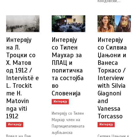
Кондовски,...
Интервју
Интервју
Интервју
на Л.
со Тилен
со Силвиа
Троцки со
Маухар за
Џањони и
Х. Матов
ПЛАЦ и
Ванеса
од 1912 /
политичка
Торкасо /
Intervistë e
та состојба
Interview
L. Trockit
во
with Silvia
me H.
Словенија
Giagnoni
Matovin
and
Интервју
nga viti
Vanessa
Интервју со Тилен
1912
Torcasso
Маухар член на
Интервју
Интервју
Партиципативната
љубљанска
Вовед на Лав
Силвиа Џањони е