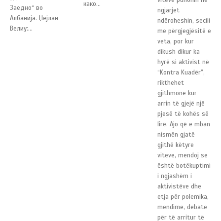
како...
Заедно“ во
ngjarjet
Албанија. Џејлан
ndëroheshin, secili
Велиу:...
me përgjegjësitë e
veta, por kur
dikush dikur ka
hyrë si aktivist në
“Kontra Kuadër”,
rikthehet
gjithmonë kur
arrin të gjejë një
pjesë të kohës së
lirë. Ajo që e mban
nismën gjatë
gjithë këtyre
viteve, mendoj se
është botëkuptimi
i ngjashëm i
aktivistëve dhe
etja për polemika,
mendime, debate
për të arritur të