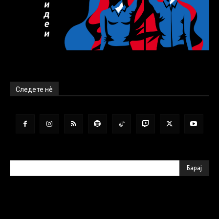
Следете нѐ
Барај