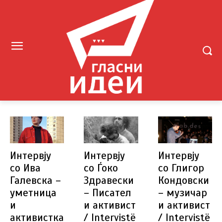
Интервју
Интервју
Интервју
со Ива
со Ѓоко
со Глигор
Галевска –
Здравески
Кондовски
уметница
– Писател
– музичар
и
и активист
и активист
активистка
/ Intervistë
/ Intervistë