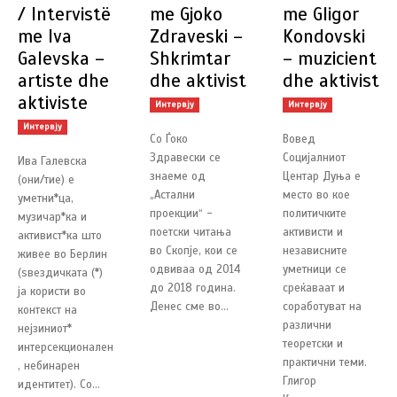
/ Intervistë
me Gjoko
me Gligor
me Iva
Zdraveski –
Kondovski
Galevska –
Shkrimtar
– muzicient
artiste dhe
dhe aktivist
dhe aktivist
aktiviste
Интервју
Интервју
Интервју
Со Ѓоко
Вовед
Здравески се
Социјалниот
Ива Галевска
знаеме од
Центар Дуња е
(они/тие) е
„Астални
место во кое
уметни*ца,
проекции“ -
политичките
музичар*ка и
поетски читања
активисти и
активист*ка што
во Скопје, кои се
независните
живее во Берлин
одвиваа од 2014
уметници се
(ѕвездичката (*)
до 2018 година.
среќаваат и
ја користи во
Денес сме во...
соработуват на
контекст на
различни
нејзиниот*
теоретски и
интерсекционален
практични теми.
, небинарен
Глигор
идентитет). Со...