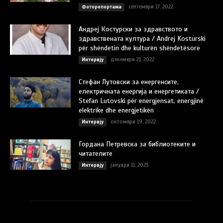
септември 17, 2022
Фоторепортажа
Андреј Костурски за здравството и
здравствената култура / Andrej Kosturski
për shëndetin dhe kulturën shëndetësore
декември 21, 2022
Интервју
Стефан Лутовски за енергенсите,
електричната енергија и енергетиката /
Stefan Lutovski për energjensat, energjinë
elektrike dhe energjetikën
октомври 19, 2022
Интервју
Гордана Петревска за библиотеките и
читателите
јануари 11, 2023
Интервју