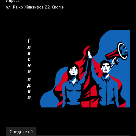
Адреса:
01:06:27
ул. Рајко Жинзифов 22, Скопје
ДЕПРОГРАМА ЕП 7 - Реформа или револуција?
46:17
ДЕПРОГРАМА ЕП 6 - Криминалот и правната
држава
53:57
ДЕПРОГРАМА ЕП 5 - Пропагандата за
социјализмот и капитализмот
51:14
ДЕПРОГРАМА ЕП 4 - Војните, изборите и
империјализмот
49:25
ДЕПРОГРАМА ЕП 3 - Национализмот,
образованието и знамето
49:54
ДЕПРОГРАМА ЕП 2 - Фудбалот, национализмот
и придавката
01:00:24
ДЕПРОГРАМА ЕП 1 - Зошто депрограма?
57:24
Следете нѐ