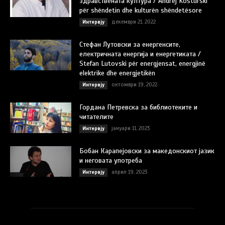
здравствената култура / Andrej Kosturski
për shëndetin dhe kulturën shëndetësore
декември 21, 2022
Интервју
Стефан Лутовски за енергенсите,
електричната енергија и енергетиката /
Stefan Lutovski për energjensat, energjinë
elektrike dhe energjetikën
октомври 19, 2022
Интервју
Гордана Петревска за библиотеките и
читателите
јануари 11, 2023
Интервју
Бобан Карапејовски за македонскиот јазик
и неговата употреба
април 19, 2023
Интервју