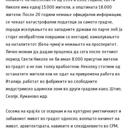
Николе има едвај 13.000 жители, а општината 18.000
жители. После 20 години немање официјални информации,
се чекаат катастрофални податоци за самото градче,
поради иселувањето во западните држави по парче леб (а
стојат необрабтени површини со хектари), намалувањето
на наталитетот (бела чума) и немањето на просперитет.
Лично можам да дадам проценка да сега после летниот
период Свети Николе не би имал 8.000 присутни жители
во градот а не пак толку врабоотени. Неколку стотини од
останатите жители кои не одат на привремена работа во
Италија, работат во фабриките во слободните
индустрииско царински зони во други градови како, Штип,
Скопје, Куманово идр.
Сосема на крај ќе се осврнам и на културно уметничкиот и
забавниот живот во градот односно, воопшто начинот на
живот, архитектурата, навиките и секојдневието во СРМ,