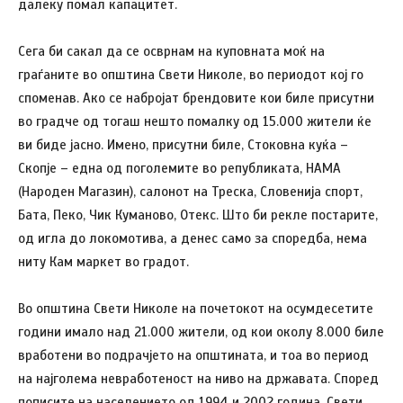
далеку помал капацитет.
Сега би сакал да се осврнам на куповната моќ на
граѓаните во општина Свети Николе, во периодот кој го
споменав. Ако се набројат брендовите кои биле присутни
во градче од тогаш нешто помалку од 15.000 жители ќе
ви биде јасно. Имено, присутни биле, Стоковна куќа –
Скопје – една од поголемите во републиката, НАМА
(Народен Магазин), салонот на Треска, Словенија спорт,
Бата, Пеко, Чик Куманово, Отекс. Што би рекле постарите,
од игла до локомотива, а денес само за споредба, нема
ниту Кам маркет во градот.
Во општина Свети Николе на почетокот на осумдесетите
години имало над 21.000 жители, од кои околу 8.000 биле
вработени во подрачјето на општината, и тоа во период
на најголема невработеност на ниво на државата. Според
пописите на населението од 1994 и 2002 година, Свети