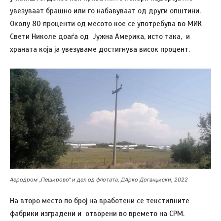
увезуваат брашно или го набавуваат од други општини.
Околу 80 проценти од месото кое се употребува во МИК
Свети Николе доаѓа од Јужна Америка, исто така, и
храната која ја увезуваме достигнува висок процент.
Аеродром „Пеширово“ и дел од флотата, ДАрко Доганџиски, 2022
На второ место по број на вработени се текстилните
фабрики изградени и отворени во времето на СРМ.