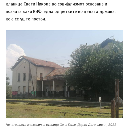
кланица Свети Николе во социјализмот основана и
позната како КИФ, една од ретките во целата држава,
која се уште постои.
Некогашната железничка станица Овче Поле, Дарко Доганџиски, 2022