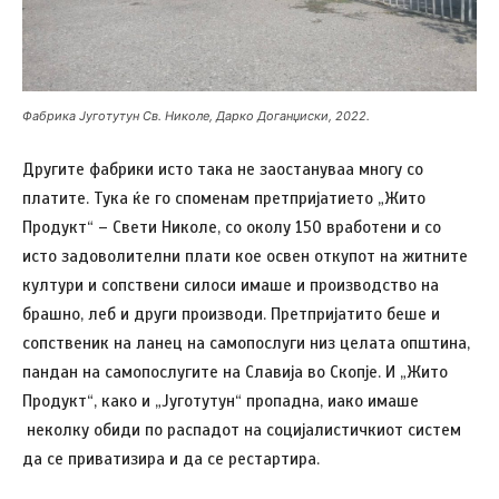
Фабрика Југотутун Св. Николе, Дарко Доганџиски, 2022.
Другите фабрики исто така не заостануваа многу со
платите. Тука ќе го споменам претпријатието „Жито
Продукт“ – Свети Николе, со околу 150 вработени и со
исто задоволителни плати кое освен откупот на житните
култури и сопствени силоси имаше и производство на
брашно, леб и други производи. Претпријатито беше и
сопственик на ланец на самопослуги низ целата општина,
пандан на самопослугите на Славија во Скопје. И „Жито
Продукт“, како и „Југотутун“ пропадна, иако имаше
неколку обиди по распадот на социјалистичкиот систем
да се приватизира и да се рестартира.