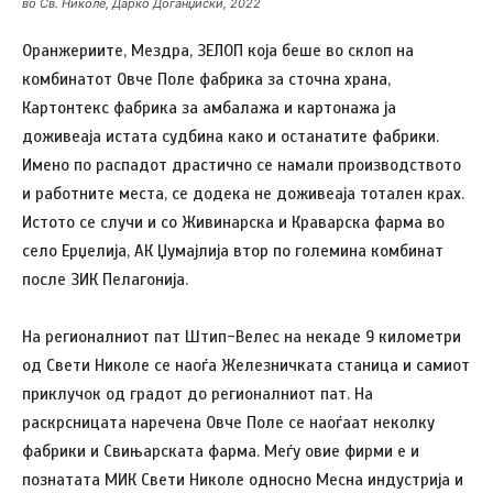
во Св. Николе, Дарко Доганџиски, 2022
Оранжериите, Мездра, ЗЕЛОП која беше во склоп на
комбинатот Овче Поле фабрика за сточна храна,
Картонтекс фабрика за амбалажа и картонажа ја
доживеаја истата судбина како и останатите фабрики.
Имено по распадот драстично се намали производството
и работните места, се додека не доживеаја тотален крах.
Истото се случи и со Живинарска и Краварска фарма во
село Ерџелија, АК Џумајлија втор по големина комбинат
после ЗИК Пелагонија.
На регионалниот пат Штип-Велес на некаде 9 километри
од Свети Николе се наоѓа Железничката станица и самиот
приклучок од градот до регионалниот пат. На
раскрсницата наречена Овче Поле се наоѓаат неколку
фабрики и Свињарската фарма. Меѓу овие фирми е и
познатата МИК Свети Николе односно Месна индустрија и