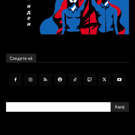
Следете нѐ
Барај