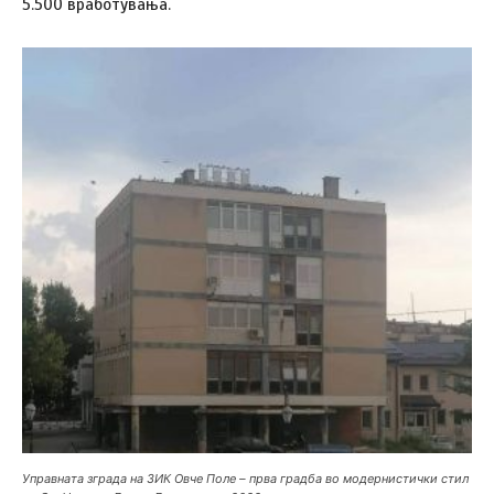
5.500 вработувања.
Управната зграда на ЗИК Овче Поле – прва градба во модернистички стил