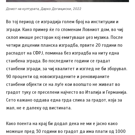
Домот на културата, Дарко Доганџиски, 2022
Во тој период се изградија голем број на институции и
згради. Како пример ќе го споменам Ловниот дом, во чиј
склоп имаше ресторан кој емитуваше џез музика. После
четири децении планска изградба, првите 20 години по
распадот на СФРЈ, поминаа без изградба на ниту една
станбена зграда. Во последните години се градат
станбени згради, за чиј квалитет и изглед не би зборувал.
90 проценти од новоизградените и реновираните
станбени објекти се на луѓе кои воопшто не живеат во
градот туку се преселени најчесто во Италија и Германија.
Сето кажано оддава една грда слика за градот, која за
жал, не е далеку од вистината.
Како поента на крај би додал дека не ми е јасно како
можеше пред 30 години во градот да има плати од 1000