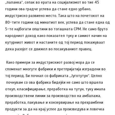
„паланка“, сепак во ерата на социјализмот во тие 45
години ова градче успева да стане едно урбано,
индустриско развиено место. Така што на почетокот на
80-тите години од минатиот век, успева да стане една од
5-те најбогати општини во тогашната СРМ. Не само бруто
народниот доход како показател туку и самиот начин на
кутурниот живот и настаните од тој период покажуваат
дека разојот се движел во посакуваниот правец.
Како примери за индустрискиот развој мора да се
споменат многуте фабрики и претпријатија изградени во
тој период. Би почнал со фабриката „Југотутун“. Целно
почнувам со ова фабрика бидејќи не само што вршела
откуп, класифицирање, преработка на тутун, туку имала
производствени линии за производство на амбалажа,
преработка, пакување и конзервирање на прехрамбени
продукти за да на крај успее да произведува и ловечка