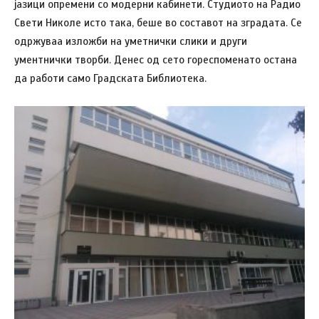
јазици опремени со модерни кабинети. Студиото на Радио
Свети Николе исто така, беше во составот на зградата. Се
одржуваа изложби на уметнички слики и други
ументнички творби. Денес од сето гореспоменато остана
да работи само Градската Библиотека.