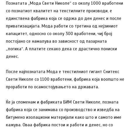
Познатата „Мода Свети Николе“ со околу 1000 вработени
со познатиот квалитет на текстилните производи, е
единствена фабрика која се одржа до ден денес и после
приватизацијата. Мода работи со третина од нејзиниот
капацитет, односно со околу 300 вработени, чиј број
постојано се намалува во зависност од пазарната
„логика“. А платите секако дека се драстично пониски
денес.
После најпознатата Мода е текстилниот гигант Снитекс
Свети Николе со 1100 вработени, фабрика која воопшто не
проработи по осамостојувањето на државата.
Ќе ја споменам и фабриката БИМ Свети Николе, позната
фабрика која се занимава со производство и изведба на
битумено изолациони материјали како што и самото име
кажува. Оваа фабрика постои и работи и денес, но со