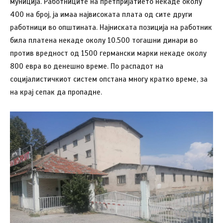
муниција. Работниците на претпријатието некаде околу
400 на број, ја имаа највисоката плата од сите други
работници во општината. Најниската позиција на работник
била платена некаде околу 10.500 тогашни динари во
против вредност од 1500 германски марки некаде околу
800 евра во денешно време. По распадот на
социјалистичкиот систем опстана многу кратко време, за
на крај сепак да пропадне.