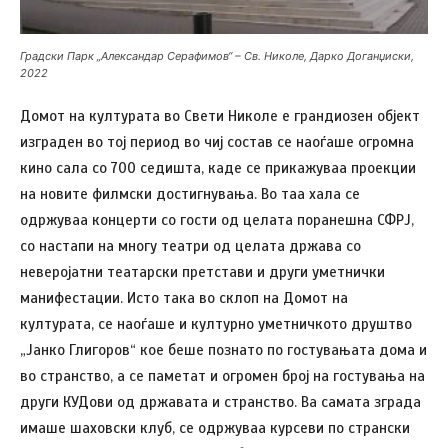
Градски Парк „Александар Серафимов“ – Св. Николе, Дарко Доганџиски,
2022
Домот на културата во Свети Николе е грандиозен објект
изграден во тој период во чиј состав се наоѓаше огромна
кино сала со 700 седишта, каде се прикажуваа проекции
на новите филмски достигнувања. Во таа хала се
одржуваа концерти со гости од целата поранешна СФРЈ,
со настапи на многу театри од целата држава со
неверојатни театарски претстави и други уметнички
манифестации. Исто така во склоп на Домот на
културата, се наоѓаше и културно уметничкото друштво
„Јанко Глигоров“ кое беше познато по гостувањата дома и
во странство, а се паметат и огромен број на гостувања на
други КУДови од државата и странство. Ва самата зграда
имаше шаховски клуб, се одржуваа курсеви по странски