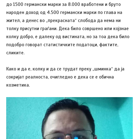
до 1500 германски марки за 8.000 вработени и бруто
народен доход од 4.500 германски марки по глава на
жител, а денес во „прекрасната“ слобода да нема ни
толку присутни граѓани. Дека било совршено или којзнае
колку добро, е далеку од вистината, но за тоа дека било
подобро говорат статистичките податоци, фактите,
сликите.
Како и да е, колку и да се трудат преку „шминка“ да ја
сокријат реалноста, очигледно е дека се е обична
козметика.