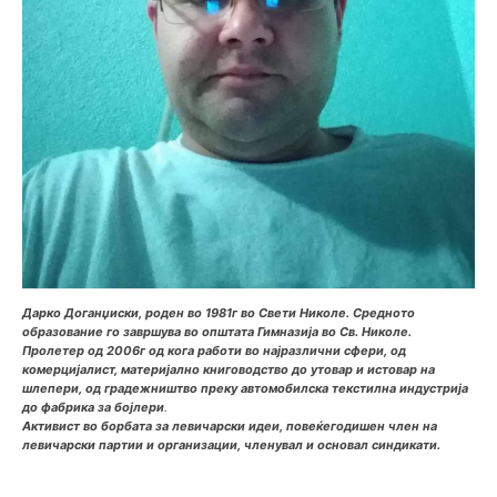
Дарко Доганџиски, роден во 1981г во Свети Николе. Средното
образование го завршува во општата Гимназија во Св. Николе.
Пролетер од 2006г од кога работи во најразлични сфери, од
комерцијалист, материјално книговодство до утовар и истовар на
шлепери, од градежништво преку автомобилска текстилна индустрија
до фабрика за бојлери
.
Активист во борбата за левичарски идеи, повеќегодишен член на
левичарски партии и организации
, членувал и основал синдикати.