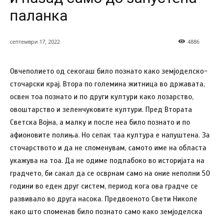
паланка
септември 17, 2022
4886
Овчеполието од секогаш било познато како земјоделско-
сточарски крај. Втора по големина житница во државата,
освен тоа познато и по други култури како лозарство,
овоштарство и зеленчуковите култури. Пред Втората
Светска Војна, а малку и после неа било познато и по
афионовите полиња. Но сепак таа култура е напуштена. За
сточарството и да не споменувам, самото име на областа
укажува на тоа. Да не одиме подлабоко во историјата на
градчето, би сакал да се осврнам само на оние неполни 50
години во еден друг систем, период кога ова градче се
развивало во друга насока. Предвоеното Свети Николе
како што споменав било познато само како земјоделска