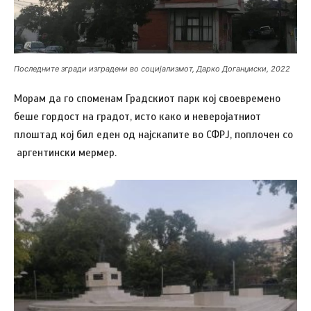
Последните згради изградени во социјализмот, Дарко Доганџиски, 2022
Морам да го споменам Градскиот парк кој своевремено
беше гордост на градот, исто како и неверојатниот
плоштад кој бил еден од најскапите во СФРЈ, поплочен со
аргентински мермер.