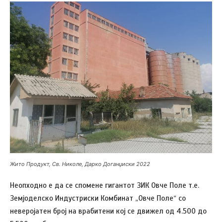
Жито Продукт, Св. Николе, Дарко Доганџиски 2022
Неопходно е да се спомене гигантот ЗИК Овче Поле т.е.
Земјоделско Индустриски Комбинат „Овче Поле“ со
неверојатен број на врабитени кој се движел од 4.500 до