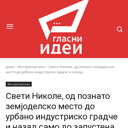
дома
Фоторепортажа
Свети Николе, од познато земјоделско
место до урбано индустриско градче и назад...
Фоторепортажа
Свети Николе, од познато
земјоделско место до
урбано индустриско градче
и назад само до запустена