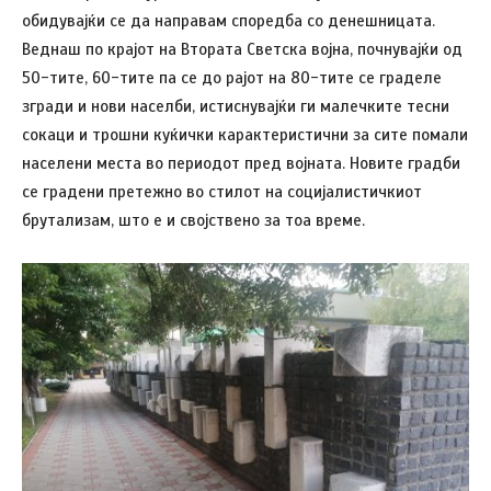
обидувајќи се да направам споредба со денешницата.
Веднаш по крајот на Втората Светска војна, почнувајќи од
50-тите, 60-тите па се до рајот на 80-тите се граделе
згради и нови населби, истиснувајќи ги малечките тесни
сокаци и трошни куќички карактеристични за сите помали
населени места во периодот пред војната. Новите градби
се градени претежно во стилот на социјалистичкиот
брутализам, што е и својствено за тоа време.