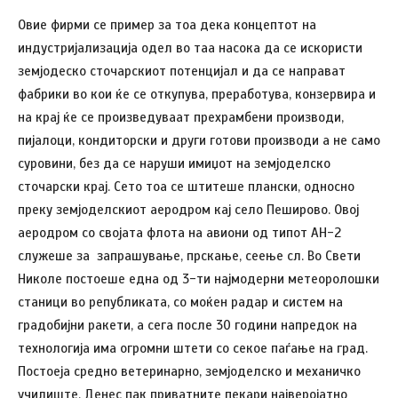
Овие фирми се пример за тоа дека концептот на
индустријализација одел во таа насока да се искористи
земјодеско сточарскиот потенцијал и да се направат
фабрики во кои ќе се откупува, преработува, конзервира и
на крај ќе се произведуваат прехрамбени производи,
пијалоци, кондиторски и други готови производи а не само
суровини, без да се наруши имиџот на земјоделско
сточарски крај. Сето тоа се штитеше плански, односно
преку земјоделскиот аеродром кај село Пеширово. Овој
аеродром со својата флота на авиони од типот АН-2
служеше за запрашување, прскање, сеење сл. Во Свети
Николе постоеше една од 3-ти најмодерни метеоролошки
станици во републиката, со моќен радар и систем на
градобијни ракети, а сега после 30 години напредок на
технологија има огромни штети со секое паѓање на град.
Постоеја средно ветеринарно, земјоделско и механичко
училиште. Денес пак приватните пекари најверојатно