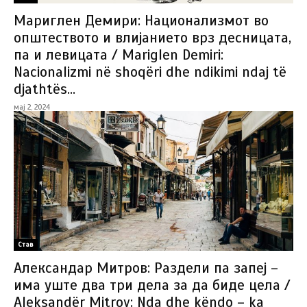
Мариглен Демири: Национализмот во
општеството и влијанието врз десницата,
па и левицата / Mariglen Demiri:
Nacionalizmi në shoqëri dhe ndikimi ndaj të
djathtës...
мај 2, 2024
Став
Александар Митров: Раздели па запеј –
има уште два три дела за да биде цела /
Aleksandër Mitrov: Nda dhe këndo – ka