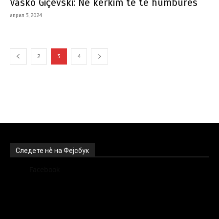
Vasko Giçevski: Në kërkim të të humburës
април 3, 2024
2
3
4
Следете нѐ на Фејсбук
Facebook