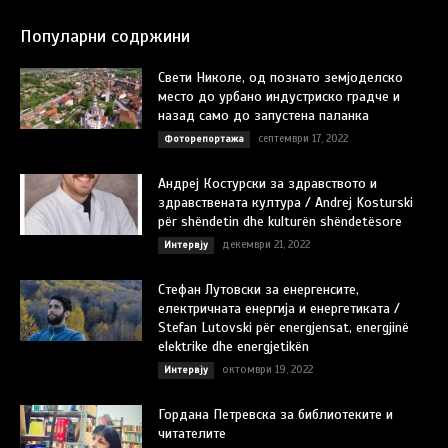
Популарни содржини
Свети Николе, од познато земјоделско
место до урбано индустриско градче и
назад само до запустена паланка
септември 17, 2022
Фоторепортажа
Андреј Костурски за здравството и
здравствената култура / Andrej Kosturski
për shëndetin dhe kulturën shëndetësore
декември 21, 2022
Интервју
Стефан Лутовски за енергенсите,
електричната енергија и енергетиката /
Stefan Lutovski për energjensat, energjinë
elektrike dhe energjetikën
октомври 19, 2022
Интервју
Гордана Петревска за библиотеките и
читателите