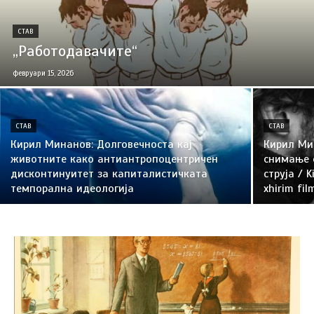
СТАВ
„Работодавачите“
февруари 15, 2026
СТАВ
СТАВ
Кирил Минанов: Долговечноста кај
Кирил Ми
животните како антиантропоцентричен
снимање 
дисконтинуитет за капиталистичката
струја / K
темпорална идеологија
xhirim fi