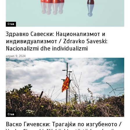
Став
Здравко Савески: Национализмот и
индивидуализмот / Zdravko Saveski:
Nacionalizmi dhe individualizmi
април 9, 2024
Став
Васко Гичевски: Трагајќи по изгубеното /