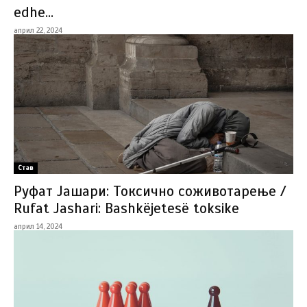
edhe...
април 22, 2024
Став
Руфат Јашари: Токсично соживотарење /
Rufat Jashari: Bashkëjetesë toksike
април 14, 2024