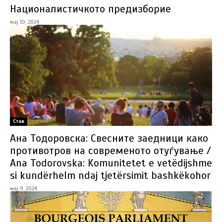
Националистичкото предизборие
мај 10, 2024
Став
Ана Тодоровска: Свесните заедници како
противотров на современото отуѓување /
Ana Todorovska: Komunitetet e vetëdijshme
si kundërhelm ndaj tjetërsimit bashkëkohor
мај 9, 2024