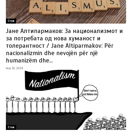
Став
Јане Алтипармаков: За национализмот и
за потребата од нова хуманост и
толерантност / Jane Altiparmakov: Për
nacionalizmin dhe nevojën për një
humanizëm dhe...
мај 16, 2024
Став