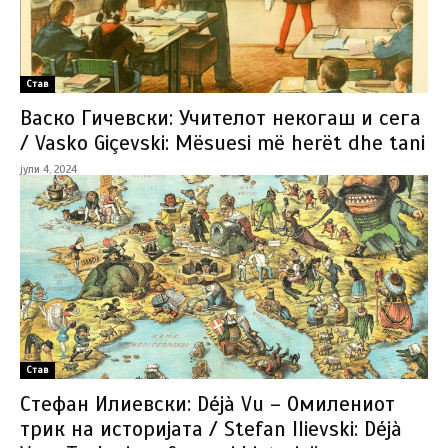
Став
Васко Гичевски: Учителот некогаш и сега
/ Vasko Giçevski: Mësuesi më herët dhe tani
јули 4, 2024
Став
Стефан Илиевски: Déjà Vu – Омилениот
трик на историјата / Stefan Ilievski: Déjà