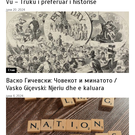
Vu – Truku i preferuar i historisë
јуни 20, 2024
Став
Васко Гичевски: Човекот и минатото /
Vasko Giçevski: Njeriu dhe e kaluara
јуни 6, 2024