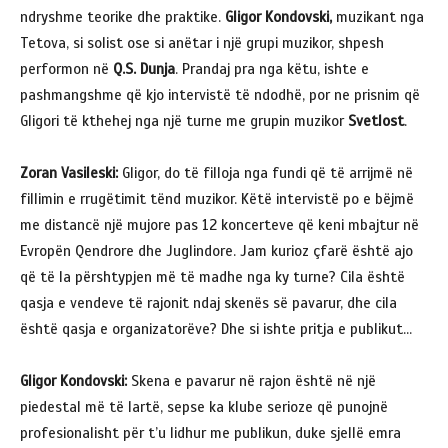
ndryshme teorike dhe praktike.
Gligor Kondovski,
muzikant nga
Tetova, si solist ose si anëtar i një grupi muzikor, shpesh
performon në
Q.S. Dunja
. Prandaj pra nga këtu, ishte e
pashmangshme që kjo intervistë të ndodhë, por ne prisnim që
Gligori të kthehej nga një turne me grupin muzikor
Svetlost
.
Zoran Vasileski:
Gligor, do të filloja nga fundi që të arrijmë në
fillimin e rrugëtimit tënd muzikor. Këtë intervistë po e bëjmë
me distancë një mujore pas 12 koncerteve që keni mbajtur në
Evropën Qendrore dhe Juglindore. Jam kurioz çfarë është ajo
që të la përshtypjen më të madhe nga ky turne? Cila është
qasja e vendeve të rajonit ndaj skenës së pavarur, dhe cila
është qasja e organizatorëve? Dhe si ishte pritja e publikut…
Gligor Kondovski:
Skena e pavarur në rajon është në një
piedestal më të lartë, sepse ka klube serioze që punojnë
profesionalisht për t’u lidhur me publikun, duke sjellë emra