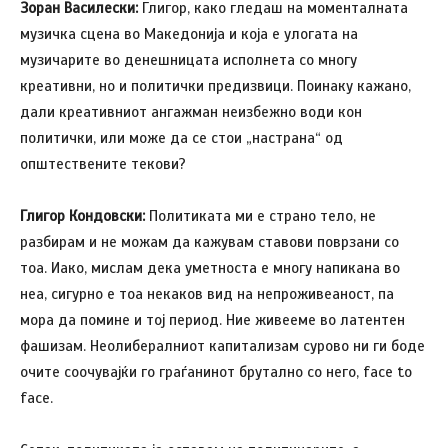
Зоран Василески:
Глигор, како гледаш на моменталната
музичка сцена во Македонија и која е улогата на
музичарите во денешницата исполнета со многу
креативни, но и политички предизвици. Поинаку кажано,
дали креативниот ангажман неизбежно води кон
политички, или може да се стои „настрана“ од
општествените текови?
Глигор Кондовски:
Политиката ми е страно тело, не
разбирам и не можам да кажувам ставови поврзани со
тоа. Иако, мислам дека уметноста е многу напикана во
неа, сигурно е тоа некаков вид на непроживеаност, па
мора да помине и тој период. Ние живееме во латентен
фашизам. Неолибералниот капитализам сурово ни ги боде
очите соочувајќи го граѓанинот брутално со него, face to
face.