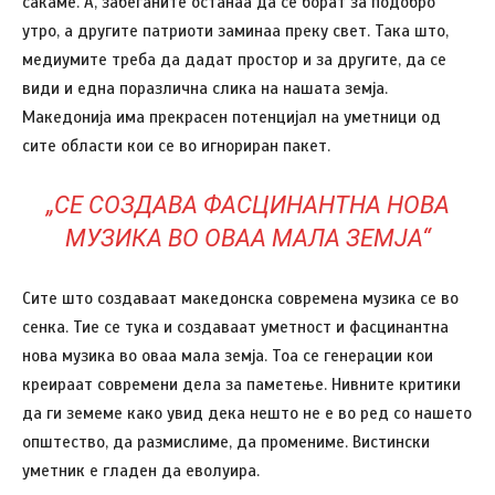
сакаме. А, забеганите останаа да се борат за подобро
утро, а другите патриоти заминаа преку свет. Така што,
медиумите треба да дадат простор и за другите, да се
види и една поразлична слика на нашата земја.
Македонија има прекрасен потенцијал на уметници од
сите области кои се во игнориран пакет.
„СЕ СОЗДАВА ФАСЦИНАНТНА НОВА
МУЗИКА ВО ОВАА МАЛА ЗЕМЈА“
Сите што создаваат македонска современа музика се во
сенка. Тие се тука и создаваат уметност и фасцинантна
нова музика во оваа мала земја. Тоа се генерации кои
креираат современи дела за паметење. Нивните критики
да ги земеме како увид дека нешто не е во ред со нашето
општество, да размислиме, да промениме. Вистински
уметник е гладен да еволуира.