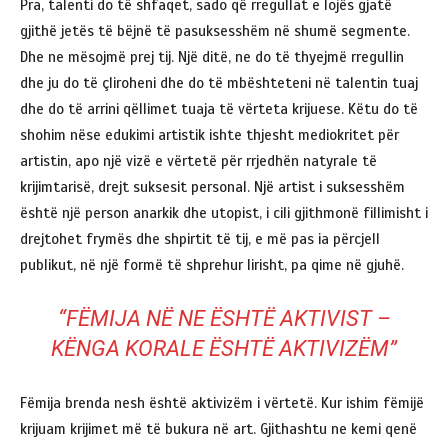
Pra, talenti do të shfaqet, sado që rregullat e lojës gjatë
gjithë jetës të bëjnë të pasuksesshëm në shumë segmente.
Dhe ne mësojmë prej tij. Një ditë, ne do të thyejmë rregullin
dhe ju do të çliroheni dhe do të mbështeteni në talentin tuaj
dhe do të arrini qëllimet tuaja të vërteta krijuese. Këtu do të
shohim nëse edukimi artistik ishte thjesht mediokritet për
artistin, apo një vizë e vërtetë për rrjedhën natyrale të
krijimtarisë, drejt suksesit personal. Një artist i suksesshëm
është një person anarkik dhe utopist, i cili gjithmonë fillimisht i
drejtohet frymës dhe shpirtit të tij, e më pas ia përcjell
publikut, në një formë të shprehur lirisht, pa qime në gjuhë.
“FËMIJA NË NE ËSHTË AKTIVIST –
KËNGA KORALE ËSHTË AKTIVIZËM”
Fëmija brenda nesh është aktivizëm i vërtetë. Kur ishim fëmijë
krijuam krijimet më të bukura në art. Gjithashtu ne kemi qenë