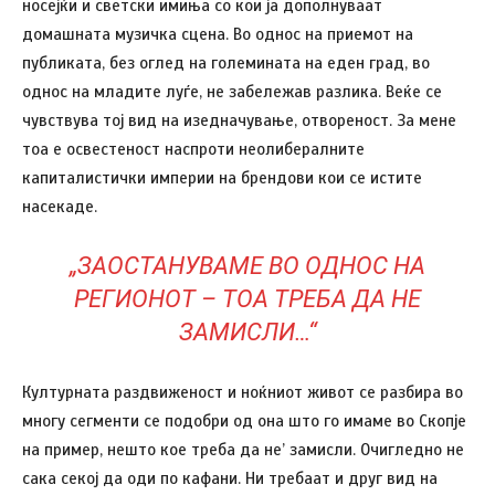
носејќи и светски имиња со кои ја дополнуваат
домашната музичка сцена. Во однос на приемот на
публиката, без оглед на големината на еден град, во
однос на младите луѓе, не забележав разлика. Веќе се
чувствува тој вид на изедначување, отвореност. За мене
тоа е освестеност наспроти неолибералните
капиталистички империи на брендови кои се истите
насекаде.
„ЗАОСТАНУВАМЕ ВО ОДНОС НА
РЕГИОНОТ – ТОА ТРЕБА ДА НЕ
ЗАМИСЛИ…“
Културната раздвиженост и ноќниот живот се разбира во
многу сегменти се подобри од она што го имаме во Скопје
на пример, нешто кое треба да не’ замисли. Очигледно не
сака секој да оди по кафани. Ни требаат и друг вид на