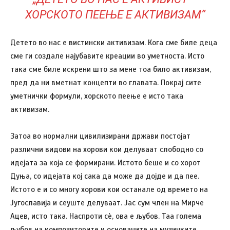
ХОРСКОТО ПЕЕЊЕ Е АКТИВИЗАМ“
Детето во нас е вистински активизам. Кога сме биле деца
сме ги создале најубавите креации во уметноста. Исто
така сме биле искрени што за мене тоа било активизам,
пред да ни вметнат концепти во главата. Покрај сите
уметнички формули, хорското пеење е исто така
активизам.
Затоа во нормални цивилизирани држави постојат
различни видови на хорови кои делуваат слободно со
идејата за која се формирани. Истото беше и со хорот
Дуња, со идејата кој сака да може да дојде и да пее.
Истото е и со многу хорови кои останале од времето на
Југославија и сеуште делуваат. Јас сум член на Мирче
Ацев, исто така. Наспроти сѐ, ова е љубов. Таа голема
љубов на композиторите и основачите на музичките