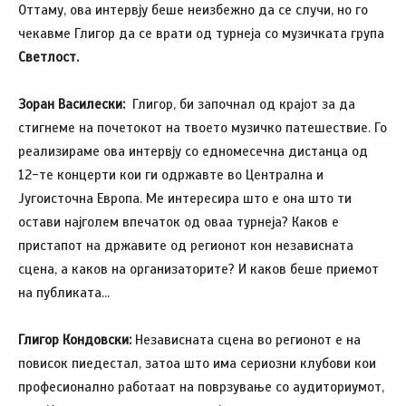
Оттаму, ова интервју беше неизбежно да се случи, но го
чекавме Глигор да се врати од турнеја со музичката група
Светлост.
Зоран Василески:
Глигор, би започнал од крајот за да
стигнеме на почетокот на твоето музичко патешествие. Го
реализираме ова интервју со едномесечна дистанца од
12-те концерти кои ги одржавте во Централна и
Југоисточна Европа. Ме интересира што е она што ти
остави најголем впечаток од оваа турнеја? Каков е
пристапот на државите од регионот кон независната
сцена, а каков на организаторите? И каков беше приемот
на публиката…
Глигор Кондовски:
Независната сцена во регионот е на
повисок пиедестал, затоа што има сериозни клубови кои
професионално работаат на поврзување со аудиториумот,