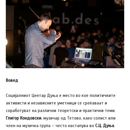
Вовед
Социјалниот Центар Дуња е место во кое политичките
активисти и независните уметници се среќаваат и
соработуват на различни теоретски и практични теми.
Глигор Кондовски
, музичар од Тетово, како солист или
член на музичка група – често настапува во
С.Ц. Дуња
.