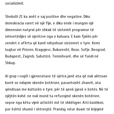
socializimit.
Shekulli 21 ka anët e saj pozitive dhe negative. Diku
demokracia varet në një fije, e diku ende i mungon një
dimension natyral për shkak të sistemit programor të
nënvetëdijes së njerëzve nga e kaluara. E kam fjalën për
vendet e afërta që kanë ndryshuar sistemet e tyre. Kemi
luajtur në Prizren, Kragujevc, Bukuresht, Ruse, Sofje, Beograd,
Budapest, Zagreb, Suboticë, Temishvarë, dhe së fundi në
Shkup.
Ai grup i vogël i gjeneratave të vjetra janë ata që nuk aktruan
kurrë se ndiqnin skenën botërore, pavarësisht zhanrit, ata
qëndruan me kulturën e tyre, për të qenë pjesë e botës. Në të
njëjtën kohë, ne nuk mund ta refuzojmë skenën botërore,
sepse nga këtu vijnë artistët më të shkëlqyer. Arti bashkon,
por është shumë i shtrenjtë. Prandaj, nëse duam të krijojmë