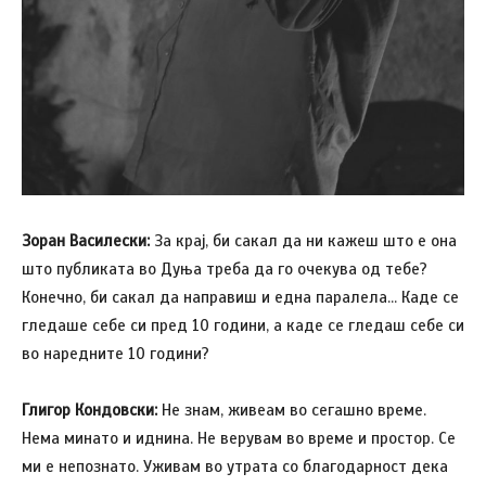
Зоран Василески:
За крај, би сакал да ни кажеш што е она
што публиката во Дуња треба да го очекува од тебе?
Конечно, би сакал да направиш и една паралела… Каде се
гледаше себе си пред 10 години, а каде се гледаш себе си
во наредните 10 години?
Глигор Кондовски:
Не знам, живеам во сегашно време.
Нема минато и иднина. Не верувам во време и простор. Се
ми е непознато. Уживам во утрата со благодарност дека