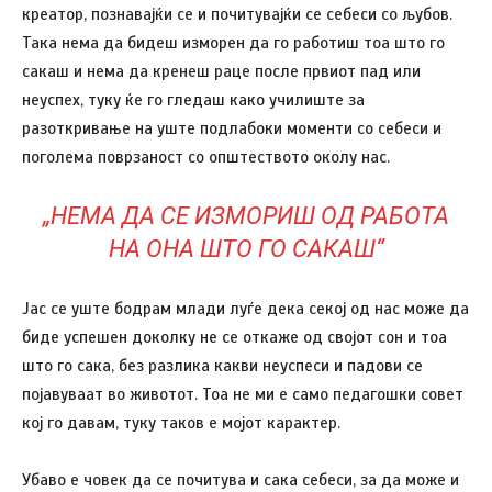
креатор, познавајќи се и почитувајќи се себеси со љубов.
Така нема да бидеш изморен да го работиш тоа што го
сакаш и нема да кренеш раце после првиот пад или
неуспех, туку ќе го гледаш како училиште за
разоткривање на уште подлабоки моменти со себеси и
поголема поврзаност со општеството околу нас.
„НЕМА ДА СЕ ИЗМОРИШ ОД РАБОТА
НА ОНА ШТО ГО САКАШ“
Јас се уште бодрам млади луѓе дека секој од нас може да
биде успешен доколку не се откаже од својот сон и тоа
што го сака, без разлика какви неуспеси и падови се
појавуваат во животот. Тоа не ми е само педагошки совет
кој го давам, туку таков е мојот карактер.
Убаво е човек да се почитува и сака себеси, за да може и