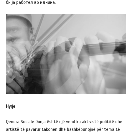
би ја работел во иднина.
Hyrje
Qendra Sociale Dunja është një vend ku aktivistë politikë dhe
artistë të pavarur takohen dhe bashkëpunojnë për tema të