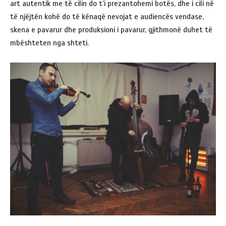
art autentik me të cilin do t’i prezantohemi botës, dhe i cili në
të njëjtën kohë do të kënaqë nevojat e audiencës vendase,
skena e pavarur dhe produksioni i pavarur, gjithmonë duhet të
mbështeten nga shteti.