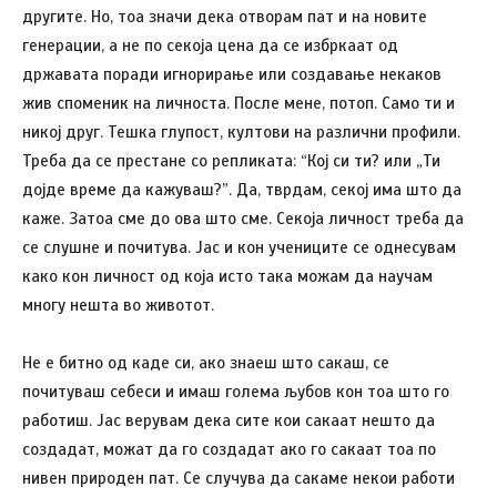
другите. Но, тоа значи дека отворам пат и на новите
генерации, а не по секоја цена да се избркаат од
државата поради игнорирање или создавање некаков
жив споменик на личноста. После мене, потоп. Само ти и
никој друг. Тешка глупост, култови на различни профили.
Треба да се престане со репликата: “Кој си ти? или „Ти
дојде време да кажуваш?”. Да, тврдам, секој има што да
каже. Затоа сме до ова што сме. Секоја личност треба да
се слушне и почитува. Јас и кон учениците се однесувам
како кон личност од која исто така можам да научам
многу нешта во животот.
Не е битно од каде си, ако знаеш што сакаш, се
почитуваш себеси и имаш голема љубов кон тоа што го
работиш. Јас верувам дека сите кои сакаат нешто да
создадат, можат да го создадат ако го сакаат тоа по
нивен природен пат. Се случува да сакаме некои работи