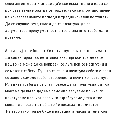
секогаш интересни млади луѓе кои имаат цели и идеи со
кои оваа земја може да се гордее, иако се спротивставени
на конзервативните погледи и традиционални постулати.
Да се слушне сечиј глас и да се почитува, да се
аргументира преку уметност, е тоа е она што треба да го
правиме.
Ароганцијата е болест. Сите тие луѓе кои секогаш имаат
да коментираат со негативна енергија кон тоа дека се
нешто не може да се направи, се луѓе кои се несигурни и
се мразат себеси. Тој што се сака и почитува себеси е полн
со живот, самодоверба, отвореност и почит кон сите луѓе.
Младите треба да се учат повеќе да се почитуваат, а тоа
можеме да им го дадеме само ако веруваме во нив, го
почитуваме нивниот глас и ги охрабруваме дека и тие
можат да постигнат сѐ што ќе посакаат во животот.
Најверојатно тоа ќе биде и наредната мисија и тема која