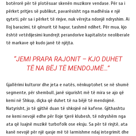
botërorë për të plotësuar skenën muzikore vendase. Për sa i
përket pritjes së publikut, pavarësisht nga madhësia e një
qyteti, për sa i përket të rinjve, nuk vërejta ndonjë ndryshim. Ai
lloj barazimi, të qënurit të hapur, tashmë ndihet. Për mua, kjo
është vetëdijesimi kundrejt perandorive kapitaliste neoliberale
të markave që kudo janë të njëjta.
“JEMI PRAPA RAJONIT – KJO DUHET
TË NA BËJ TË MENDOJMË…”
Gjallërimi kulturor dhe jeta e natës, nënkuptohet se në shumë
segmente, për shembull, janë sigurisht më të mira se ajo që
kemi në Shkup, diçka që duhet të na bëjë të mendojmë.
Natyrisht, jo të gjithë duan të shkojnë në kafene. Gjithashtu
ne kemi nevojë edhe për lloje tjerë klubesh, të ndryshëm nga
ata që luajnë muzikë turbofolk ose eksju. Sa për të rinjtë, ata
kanë nevojë për një qasje më të larmishme ndaj integrimit dhe