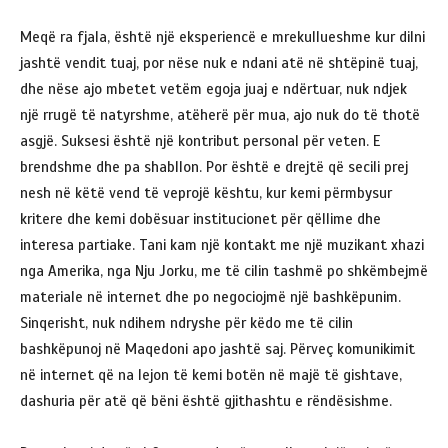
Meqë ra fjala, është një eksperiencë e mrekullueshme kur dilni
jashtë vendit tuaj, por nëse nuk e ndani atë në shtëpinë tuaj,
dhe nëse ajo mbetet vetëm egoja juaj e ndërtuar, nuk ndjek
një rrugë të natyrshme, atëherë për mua, ajo nuk do të thotë
asgjë. Suksesi është një kontribut personal për veten. E
brendshme dhe pa shabllon. Por është e drejtë që secili prej
nesh në këtë vend të veprojë kështu, kur kemi përmbysur
kritere dhe kemi dobësuar institucionet për qëllime dhe
interesa partiake. Tani kam një kontakt me një muzikant xhazi
nga Amerika, nga Nju Jorku, me të cilin tashmë po shkëmbejmë
materiale në internet dhe po negociojmë një bashkëpunim.
Sinqerisht, nuk ndihem ndryshe për këdo me të cilin
bashkëpunoj në Maqedoni apo jashtë saj. Përveç komunikimit
në internet që na lejon të kemi botën në majë të gishtave,
dashuria për atë që bëni është gjithashtu e rëndësishme.