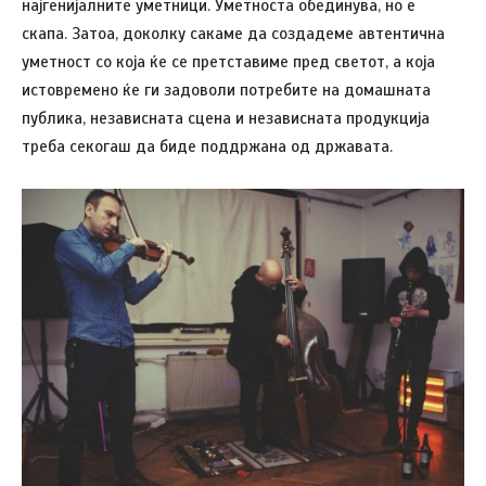
најгенијалните уметници. Уметноста обединува, но е
скапа. Затоа, доколку сакаме да создадеме автентична
уметност со која ќе се претставиме пред светот, а која
истовремено ќе ги задоволи потребите на домашната
публика, независната сцена и независната продукција
треба секогаш да биде поддржана од државата.