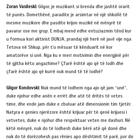
Zoran Vasileski:
Gligor, je muzikant si brenda dhe jashtë orarit
të punës. Domethënë, paradite je arsimtar në një shkollë të
mesme muzikore dhe pasdite krijon muzikë në mënyrë të
pavarur ose me grup. E mbaj mend edhe entuziazmin tënd kur
u formua kori aktivist DUNJA, prandaj një herë në javë vije nga
Tetova në Shkup, për t’u mësuar të kënduarit në kor
amatorëve si unë. Nga ku e merr motivimin dhe energjinë për
të gjitha këto angazhime? Çfarë është ajo që të lodh dhe
çfarë është ajo që kurrë nuk mund të të lodhë?
Gligor Kondovski:
Nuk mund të lodhem nga ajo që jam “unë”,
duke njohur edhe anën e errët dhe atë të dritës të vetes
time, dhe ende jam duke e zbuluar atë dimensionin tim tjetër.
Natyra e qenies njerëzore është krijuar për të qenë krijuesi i
vetvetes, duke e njohur dhe respektuar veten me dashuri. Në
këtë mënyrë, nuk do të lodhesh duke bërë atë që donë dhe
nuk do të dorëzohesh pas rënies apo dështimit të parë, por do