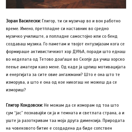
Зоран Василески:
Глигор, ти си музичар во и вон работно
време. Имено, претпладне си наставник во средно
музичко училиште, а попладне самостојно или со бенд
создаваш музика. Го паметам и твојот ентузијазам кога се
формираше активистичкиот хор ДУЊА, поради што еднаш
во неделата од Тетово доаѓаше во Скопје да учиш хорско
пеење аматери како мене. Од каде ја црпиш мотивацијата
и енергијата за сите овие ангажмани? Што е она што те
изморува, а што е она од кое никогаш не можеш да се
измориш?
Глигор Кондовски:
Не можам да се изморам од тоа што
сум “јас” познавајќи си ја и темната и светлата страна, а и
уште ја разоткривам таа моја друга димензија. Природата
на човековото битие е создадена да биде сопствен