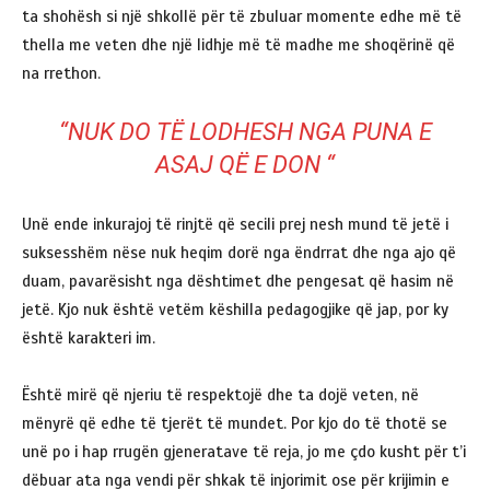
ta shohësh si një shkollë për të zbuluar momente edhe më të
thella me veten dhe një lidhje më të madhe me shoqërinë që
na rrethon.
“NUK DO TË LODHESH NGA PUNA E
ASAJ QË E DON “
Unë ende inkurajoj të rinjtë që secili prej nesh mund të jetë i
suksesshëm nëse nuk heqim dorë nga ëndrrat dhe nga ajo që
duam, pavarësisht nga dështimet dhe pengesat që hasim në
jetë. Kjo nuk është vetëm këshilla pedagogjike që jap, por ky
është karakteri im.
Është mirë që njeriu të respektojë dhe ta dojë veten, në
mënyrë që edhe të tjerët të mundet. Por kjo do të thotë se
unë po i hap rrugën gjeneratave të reja, jo me çdo kusht për t’i
dëbuar ata nga vendi për shkak të injorimit ose për krijimin e