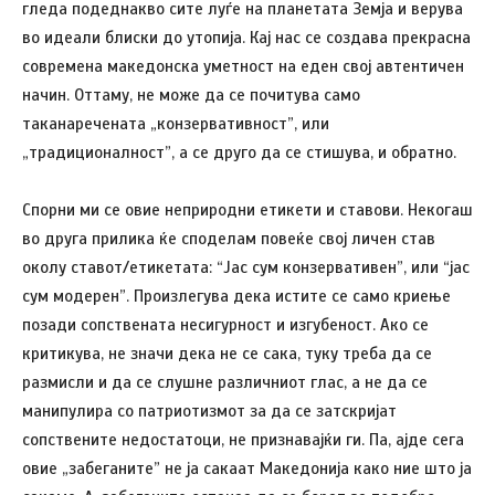
гледа подеднакво сите луѓе на планетата Земја и верува
во идеали блиски до утопија. Кај нас се создава прекрасна
современа македонска уметност на еден свој автентичен
начин. Оттаму, не може да се почитува само
таканаречената „конзервативност”, или
„традиционалност”, а се друго да се стишува, и обратно.
Спорни ми се овие неприродни етикети и ставови. Некогаш
во друга прилика ќе споделам повеќе свој личен став
околу ставот/етикетата: “Јас сум конзервативен”, или “јас
сум модерен”. Произлегува дека истите се само криење
позади сопствената несигурност и изгубеност. Aко се
критикува, не значи дека не се сака, туку треба да се
размисли и да се слушне различниот глас, а не да се
манипулира со патриотизмот за да се затскријат
сопствените недостатоци, не признавајќи ги. Па, ајде сега
овие „забеганите” не ја сакаат Македонија како ние што ја