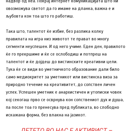
надвор од неа. Покрај интернет комуникацијата што ни
овозможува светот да го имаме на дланка, важна е и
љубовта кон тоа што го работиш.
Така што, талентот ќе избие, без разлика колку
правилата на игра низ животот те прават во многу
сегменти неуспешен. И од него учиме. Еден ден, правилото
ќе го прекршиме и ќе се ослободиш и потпреш на
талентот и ќе дојдеш до вистинските креативни цели.
Тука ќе се види во уметничкото образование дали било
само медиокритет за уметникот или вистинска виза за
природно течение на креативитет, до сопствен личен
успех. Успешен уметник е анархистичен и утописки човек
кој секогаш прво се осврнува кон сопствениот дух и душа,
па после тоа го пренесува пред публиката, во слободно
искажана форма, без влакна на јазикот.
„ДЕТЕТО ВО НАС Е АКТИВИСТ –