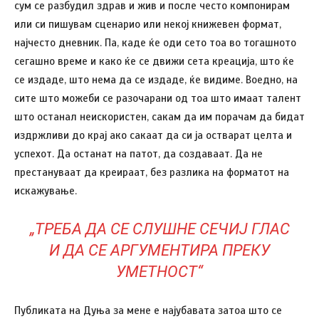
сум се разбудил здрав и жив и после често компонирам
или си пишувам сценарио или некој книжевен формат,
најчесто дневник. Па, каде ќе оди сето тоа во тогашното
сегашно време и како ќе се движи сета креација, што ќе
се издаде, што нема да се издаде, ќе видиме. Воедно, на
сите што можеби се разочарани од тоа што имаат талент
што останал неискористен, сакам да им порачам да бидат
издржливи до крај ако сакаат да си ја остварат целта и
успехот. Да останат на патот, да создаваат. Да не
престануваат да креираат, без разлика на форматот на
искажување.
„ТРЕБА ДА СЕ СЛУШНЕ СЕЧИЈ ГЛАС
И ДА СЕ АРГУМЕНТИРА ПРЕКУ
УМЕТНОСТ“
Публиката на Дуња за мене е најубавата затоа што се