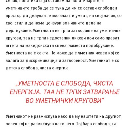
Сепак, политиката ја оставам на политичарите, а
уметниците треба да се тука да им се остави слободен
простор да делуваат како знаат и умеат, на свој начин, со
свој стил и да нема цензури во нивните дела на
дејствување. Уметноста не трпи затворање на уметнички
кругови, таа не трпи недостапни ликови кои само прават
штета на македонската сцена, наместо подобрување.
Уметноста не е секта. Не може да е уметник човек кој се
залага за дискриминација и затвореност. Уметникот е со
детска слобода, чиста енергија.
„УМЕТНОСТА Е СЛОБОДА, ЧИСТА
ЕНЕРГИЈА. ТАА НЕ ТРПИ ЗАТВАРАЊЕ
ВО УМЕТНИЧКИ КРУГОВИ“
Уметникот не размислува како да му наштети на другиот
човек кој не размислува како него. Тој бара слобода, ги