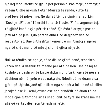
një lloj monumenti të gjallë për personin. Pas meje, përmbytje.
Vetëm ti dhe askush tjetër. Marrëzi të rënda, kulte të
profileve të ndryshme. Ne duhet të ndalojmë me replikën:
“Kush je ti?” ose “Të erdhi koha të flasësh?” Po, argumentoj,
të gjithë kanë diçka për të thënë. Kjo është arsyeja pse ne
jemi ata që jemi. Çdo person duhet të dëgjohet dhe të
respektohet. Unë gjithashtu nxënësit e mi i trajtoj si njerëz
nga të cilët mund të mësoj shumë gjëra në jetë.
Nuk ka rëndësi se nga je, nëse din se çfarë donë, respekto
veten dhe ki dashuri të madhe për atë që bën. Unë besoj se
kushdo që dëshiron të krijojë diçka mund ta krijojë atë nëse e
dëshiron në mënyrën e vet natyrale. Ndodh që ne duam disa
gjëra që thjesht janë një ndikim nga shoqëria lokale në të cilën
jetojmë ose ku kemi jetuar, ose nga prindërit që duan të na
modelojnë gjithmonë sipas shabllonit të tyre, në krahasim me
atë që vërtet dëshiron të jesh në jetë.