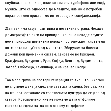
клубови, различни од оние во кои ечи турбофолк или ексју
музика. Што се однесува до младите, нив им е потребен
поразновиден пристап до интеграција и социјализација.
21ви век има своја позитивна и негативна страна. Некаде
демократијата виси на привиден конец, а некаде сеуште
нема природна димензија поради програмскиот систем на
потсвеста на луѓето од минатото. Зборувам за блиски
држави кои променија систем. Свиревме во Призрен,
Крагујевац, Букурешт, Русе, Софија, Белград, Будимпешта,
Загреб, Суботица, Темишвар, и на крај во Скопје.
Таа мала група на постари генерации се тие што никогаш
не глумеле дека ја следеле светската сцена, без разлика
на жанрот, останале со сопствената култура да се дел од
светот. Истовремено, ние не можеме да ја отфрлиме
светската сцена затоа што оттаму се дојдени