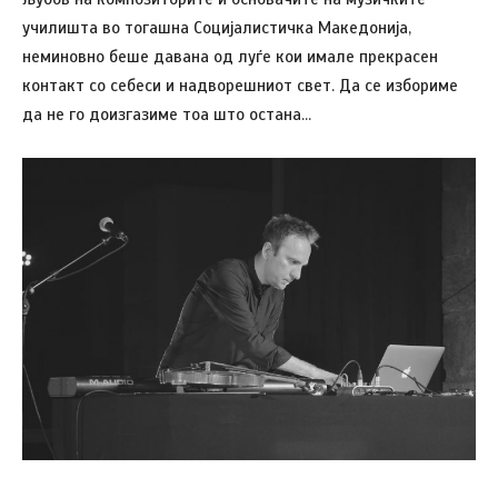
училишта во тогашна Социјалистичка Македонија,
неминовно беше давана од луѓе кои имале прекрасен
контакт со себеси и надворешниот свет. Да се избориме
да не го доизгазиме тоа што остана…