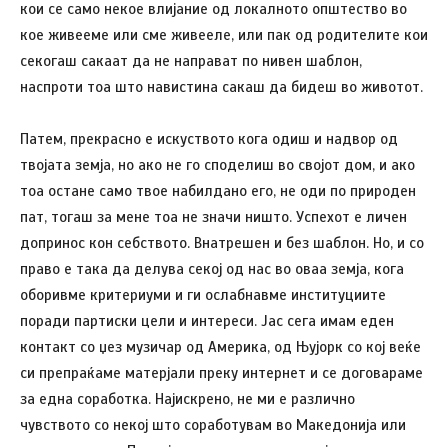
кои се само некое влијание од локалното општество во
кое живееме или сме живееле, или пак од родителите кои
секогаш сакаат да не направат по нивен шаблон,
наспроти тоа што навистина сакаш да бидеш во животот.
Патем, прекрасно е искуството кога одиш и надвор од
твојата земја, но ако не го споделиш во својот дом, и ако
тоа остане само твое набилдано его, не оди по природен
пат, тогаш за мене тоа не значи ништо. Успехот е личен
допринос кон себството. Внатрешен и без шаблон. Но, и со
право е така да делува секој од нас во оваа земја, кога
оборивме критериуми и ги ослабнавме институциите
поради партиски цели и интереси. Јас сега имам еден
контакт со џез музичар од Америка, од Њујорк со кој веќе
си препраќаме матерјали преку интернет и се договараме
за една соработка. Најискрено, не ми е различно
чувството со некој што соработувам во Македонија или