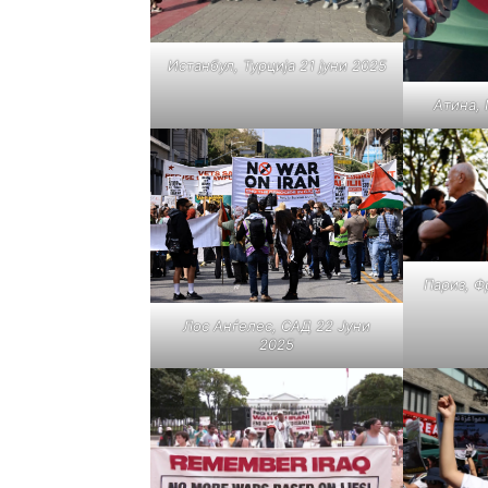
Истанбул, Турција 21 јуни 2025
Атина, 
Париз, Ф
Лос Анѓелес, САД 22 Јуни
2025