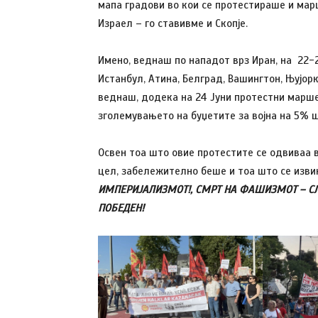
мапа градови во кои се протестираше и ма
Израел – го ставивме и Скопје.
Имено, веднаш по нападот врз Иран, на 22-2
Истанбул, Атина, Белград, Вашингтон, Њујорк
веднаш, додека на 24 Јуни протестни марше
зголемувањето на буџетите за војна на 5% ш
Освен тоа што овие протестите се одвиваа 
цел, забележително беше и тоа што се извик
ИМПЕРИЈАЛИЗМОТ!, СМРТ НА ФАШИЗМОТ – СЛ
ПОБЕДЕН!