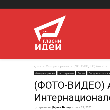
дома
Фоторепортажа
(ФОТО-ВИДЕО) АнтиНато
Фоторепортажа
Фотографии
Вести
Социјалистичка 
(ФОТО-ВИДЕО) 
Интернационале
од страна на
Џејлан Велиу
-
јуни 29, 2025