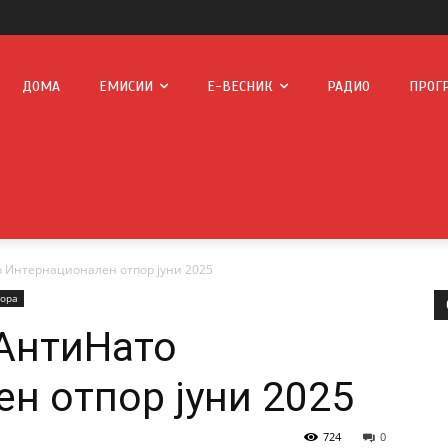
ДОМА
ЕМИСИИ
Е-ВЕСНИК
РАДИО
ПРОГ
 Интернационален отпор јуни 2025
зора
АнтиНато
н отпор јуни 2025
724
0