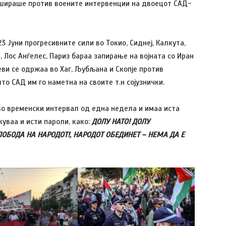
ршираше против воените интервенции на двоецот САД-
3 Јуни прогресивните сили во Токио, Сиднеј, Калкута,
, Лос Анѓелес, Париз бараа запирање на војната со Иран
ви се одржаа во Хаг, Љубљана и Скопје против
то САД им го наметна на своите т.н сојузнички.
во временски интервал од една недела и имаа иста
уваа и исти пароли, како:
ДОЛУ НАТО! ДОЛУ
ОБОДА НА НАРОДОТ!, НАРОДОТ ОБЕДИНЕТ – НЕМА ДА Е