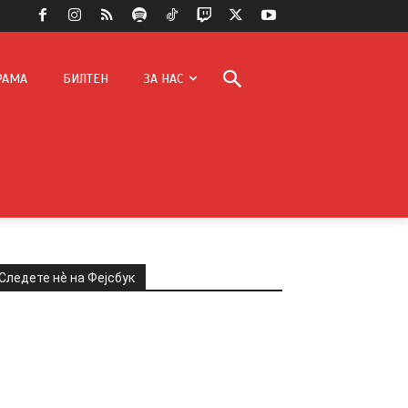
РАМА
БИЛТЕН
ЗА НАС
Следете нѐ на Фејсбук