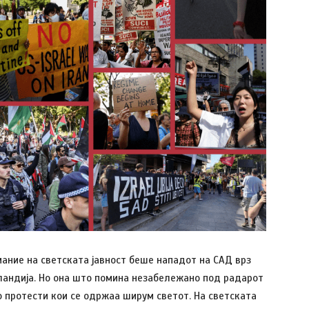
мание на светската јавност беше нападот на САД врз
оландија. Но она што помина незабележано под радарот
 протести кои се одржаа ширум светот. На светската