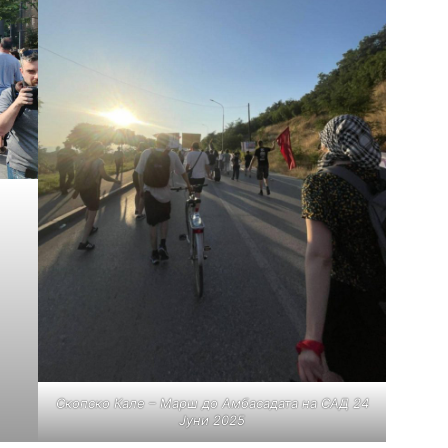
Скопско Кале – Марш до Амбасадата на САД 24
Јуни 2025