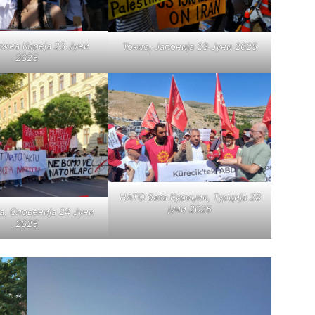
ужна Кореја 23 Јуни
Токио, Јапонија 23 Јуни 2025
2025
НАТО база Куреџик, Турција 28
јуни 2025
, Словенија 24 Јуни
2025