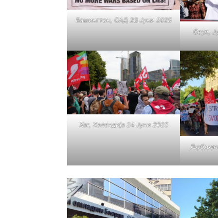
Вашингтон, САД 23 Јуни 2025
Сеул, Ј
Хаг, Холандија 24 Јуни 2025
Љубљана