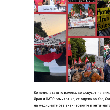
Во неделата што измина, во фокусот на вни
Иран и НАТО самитот кој се одржа во Хаг, Х
на медиумите беа анти-воените и анти-нато