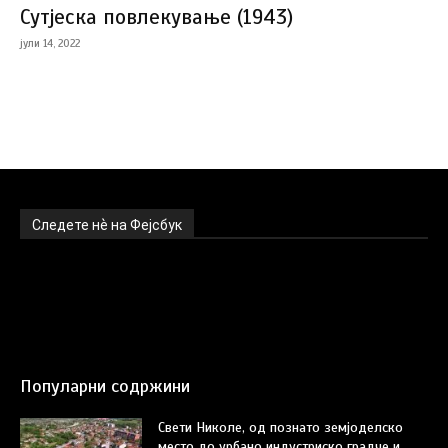
Сутјеска повлекување (1943)
јули 14, 2022
Следете нѐ на Фејсбук
Популарни содржини
Свети Николе, од познато земјоделско
место до урбано индустриско градче и