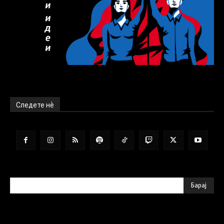
Следете нѐ
Барај