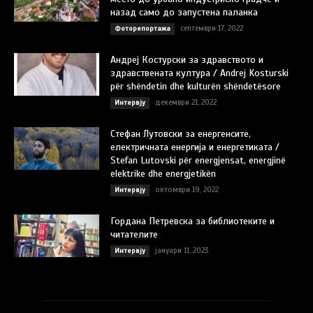
назад само до запустена паланка
септември 17, 2022
Фоторепортажа
Андреј Костурски за здравството и
здравствената култура / Andrej Kosturski
për shëndetin dhe kulturën shëndetësore
декември 21, 2022
Интервју
Стефан Лутовски за енергенсите,
електричната енергија и енергетиката /
Stefan Lutovski për energjensat, energjinë
elektrike dhe energjetikën
октомври 19, 2022
Интервју
Гордана Петревска за библиотеките и
читателите
јануари 11, 2023
Интервју