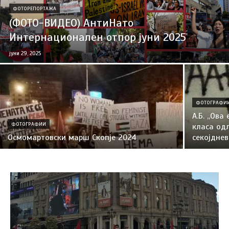
ФОТОРЕПОРТАЖА
(ФОТО-ВИДЕО) АнтиНато
Интернационален отпор јуни 2025
јуни 29, 2025
ФОТОГРАФИ
А.Б. „Ова
ФОТОГРАФИИ
класа од
Осмомартовски марш Скопје 2024
секојднев