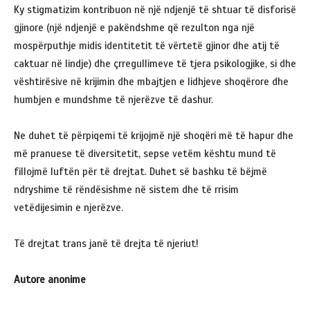
Ky stigmatizim kontribuon në një ndjenjë të shtuar të disforisë
gjinore (një ndjenjë e pakëndshme që rezulton nga një
mospërputhje midis identitetit të vërtetë gjinor dhe atij të
caktuar në lindje) dhe çrregullimeve të tjera psikologjike, si dhe
vështirësive në krijimin dhe mbajtjen e lidhjeve shoqërore dhe
humbjen e mundshme të njerëzve të dashur.
Ne duhet të përpiqemi të krijojmë një shoqëri më të hapur dhe
më pranuese të diversitetit, sepse vetëm kështu mund të
fillojmë luftën për të drejtat. Duhet së bashku të bëjmë
ndryshime të rëndësishme në sistem dhe të rrisim
vetëdijesimin e njerëzve.
Të drejtat trans janë të drejta të njeriut!
Autore anonime