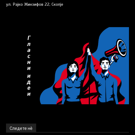
ул. Рајко Жинзифов 22, Скопје
Следете нѐ