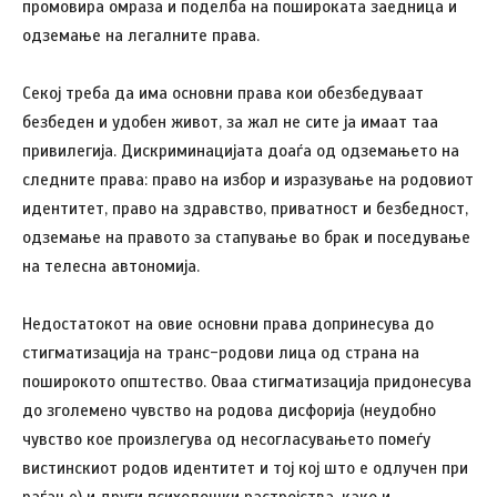
промовира омраза и поделба на пошироката заедница и
одземање на легалните права.
Секој треба да има основни права кои обезбедуваат
безбеден и удобен живот, за жал не сите ја имаат таа
привилегија. Дискриминацијата доаѓа од одземањето на
следните права: право на избор и изразување на родовиот
идентитет, право на здравство, приватност и безбедност,
одземање на правото за стапување во брак и поседување
на телесна автономија.
Недостатокот на овие основни права допринесува до
стигматизација на транс-родови лица од страна на
поширокото општество. Овaа стигматизација придонесува
до зголемено чувство на родова дисфорија (неудобно
чувство кое произлегува од несогласувањето помеѓу
вистинскиот родов идентитет и тој кој што е одлучен при