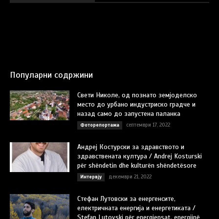
Популарни содржини
Свети Николе, од познато земјоделско
место до урбано индустриско градче и
назад само до запустена паланка
септември 17, 2022
Фоторепортажа
Андреј Костурски за здравството и
здравствената култура / Andrej Kosturski
për shëndetin dhe kulturën shëndetësore
декември 21, 2022
Интервју
Стефан Лутовски за енергенсите,
електричната енергија и енергетиката /
Stefan Lutovski për energjensat, energjinë