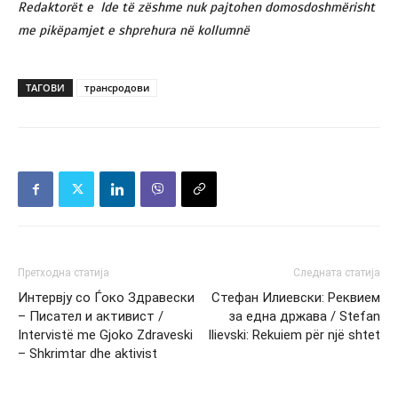
Redaktorët e Ide të zëshme nuk pajtohen domosdoshmërisht
me pikëpamjet e shprehura në kollumnë
ТАГОВИ
трансродови
Претходна статија
Следната статија
Интервју со Ѓоко Здравески
Стефан Илиевски: Реквием
– Писател и активист /
за една држава / Stefan
Intervistë me Gjoko Zdraveski
Ilievski: Rekuiem për një shtet
– Shkrimtar dhe aktivist