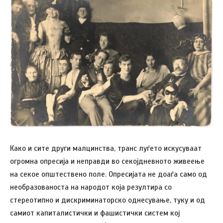
Како и сите други малцинства, транс луѓето искусуваат
огромна опресија и неправди во секојдневното живеење
на секое општествено поле. Опресијата не доаѓа само од
необразованоста на народот која резултира со
стереотипно и дискриминаторско однесување, туку и од
самиот капиталистички и фашистички систем кој