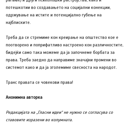
раѓање) и други психолошки растројства, како и
потешкотии во создавањето на социјални конекции,
одржување на истите и потенцијално губење на
најблиските.
Треба да се стремиме кон креирање на општество кое е
поотворено и поприфатливо настроено кон различностите,
бидејќи само така можеме да ја започнеме борбата за
права. Треба заедно да направиме значајни промени во
системот како и да ја зголемиме свесноста на народот.
Транс правата се човекови права!
Анонимна авторка
Редакцијата на „Гласни идеи“ не нужно се согласува со
ставовите изразени во колумната.