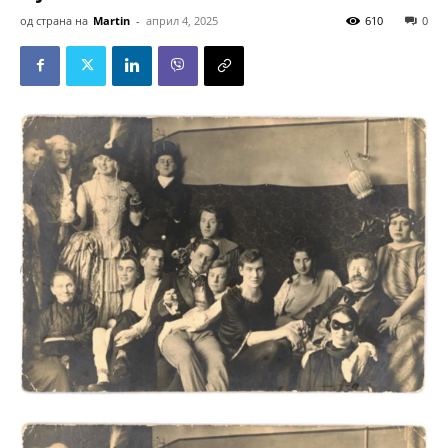
од страна на
Martin
-
април 4, 2025
610
0