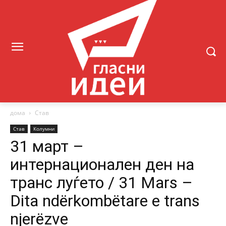
дома
Став
Став
Колумни
31 март –
интернационален ден на
транс луѓето / 31 Mars –
Dita ndërkombëtare e trans
njerëzve