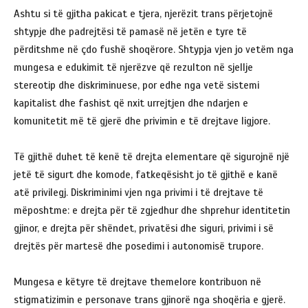
Ashtu si të gjitha pakicat e tjera, njerëzit trans përjetojnë
shtypje dhe padrejtësi të pamasë në jetën e tyre të
përditshme në çdo fushë shoqërore. Shtypja vjen jo vetëm nga
mungesa e edukimit të njerëzve që rezulton në sjellje
stereotip dhe diskriminuese, por edhe nga vetë sistemi
kapitalist dhe fashist që nxit urrejtjen dhe ndarjen e
komunitetit më të gjerë dhe privimin e të drejtave ligjore.
Të gjithë duhet të kenë të drejta elementare që sigurojnë një
jetë të sigurt dhe komode, fatkeqësisht jo të gjithë e kanë
atë privilegj. Diskriminimi vjen nga privimi i të drejtave të
mëposhtme: e drejta për të zgjedhur dhe shprehur identitetin
gjinor, e drejta për shëndet, privatësi dhe siguri, privimi i së
drejtës për martesë dhe posedimi i autonomisë trupore.
Mungesa e këtyre të drejtave themelore kontribuon në
stigmatizimin e personave trans gjinorë nga shoqëria e gjerë.