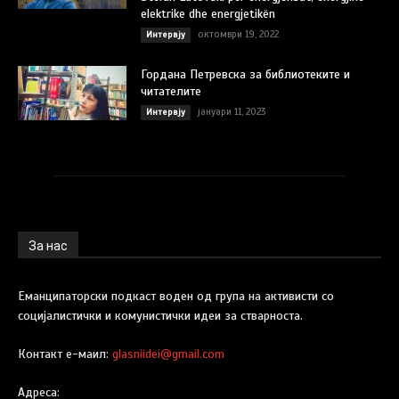
elektrike dhe energjetikën
октомври 19, 2022
Интервју
Гордана Петревска за библиотеките и
читателите
јануари 11, 2023
Интервју
За нас
Еманципаторски подкаст воден од група на активисти со
социјалистички и комунистички идеи за стварноста.
Контакт е-маил:
glasniidei@gmail.com
Адреса: