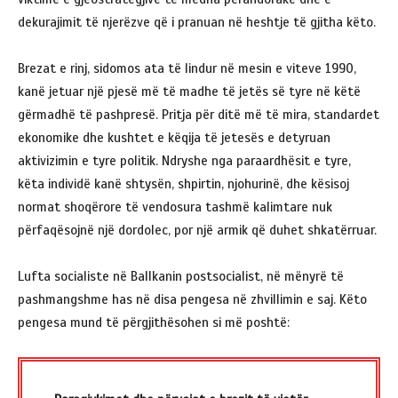
dekurajimit të njerëzve që i pranuan në heshtje të gjitha këto.
Brezat e rinj, sidomos ata të lindur në mesin e viteve 1990,
kanë jetuar një pjesë më të madhe të jetës së tyre në këtë
gërmadhë të pashpresë. Pritja për ditë më të mira, standardet
ekonomike dhe kushtet e këqija të jetesës e detyruan
aktivizimin e tyre politik. Ndryshe nga paraardhësit e tyre,
këta individë kanë shtysën, shpirtin, njohurinë, dhe kësisoj
normat shoqërore të vendosura tashmë kalimtare nuk
përfaqësojnë një dordolec, por një armik që duhet shkatërruar.
Lufta socialiste në Ballkanin postsocialist, në mënyrë të
pashmangshme has në disa pengesa në zhvillimin e saj. Këto
pengesa mund të përgjithësohen si më poshtë: