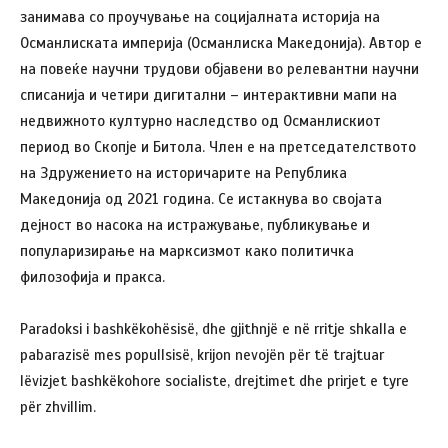
занимава со проучување на социјалната историја на
Османлиската империја (Османлиска Македонија). Автор е
на повеќе научни трудови објавени во релевантни научни
списанија и четири дигитални – интерактивни мапи на
недвижното културно наследство од Османлискиот
период во Скопје и Битола. Член е на претседателството
на Здружението на историчарите на Република
Македонија од 2021 година. Се истакнува во својата
дејност во насока на истражување, публикување и
популаризирање на марксизмот како политичка
филозофија и пракса.
Paradoksi i bashkëkohësisë, dhe gjithnjë e në rritje shkalla e
pabarazisë mes popullsisë, krijon nevojën për të trajtuar
lëvizjet bashkëkohore socialiste, drejtimet dhe prirjet e tyre
për zhvillim.