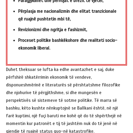
Paragjykimet dhe përvojat e brezit të vjetër,
Përplasja me nacionalizmin dhe elitat tranzicionale
që ruajnë pushtetin mbi të,
Revizionizmi dhe ngritja e fashizmit,
Proceset politike bashkëkohore dhe realiteti socio-
ekonomik liberal.
Duhet theksuar se lufta ka edhe avantazhet e saj, duke
përfshirë shkatërrimin ekonomik të vendeve,
disponueshmërinë e literaturës së përshtatshme filozofike
dhe njohurive të përgjithshme, si dhe mungesën e
perspektivës së sistemeve të sotme politike. Të marra së
bashku, këto kushte nënkuptojnë se Ballkani është, në një
farë kuptimi, një fuçi baruti me kohë që do të shpërthejë në
momentin kur patronët e tij të jashtëm nuk do të jenë në
gjendje të ruajnë status quo-në katastrofike.