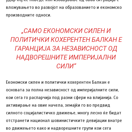
вложувањето во развојот на образованието и економско
производните односи.
„САМО ЕКОНОМСКИ СИЛЕН И
ПОЛИТИЧКИ КОХЕРЕНТЕН БАЛКАН Е
ГАРАНЦИЈА ЗА НЕЗАВИСНОСТ ОД
НАДВОРЕШНИТЕ ИМПЕРИЈАЛНИ
СИЛИ“
Економски силен и политички кохерентен Балкан е
основата за полна независност од империјалните сили,
кои сега го распарчија под разни сфери на влијанија. Со
активирање на овие начела, земајќи го во предвид
силното социјалистичко движење, многу лесно ќе бидат
отстранети национал шовинистичките девијации внатре
во движењето како и надворешните групи кои сега