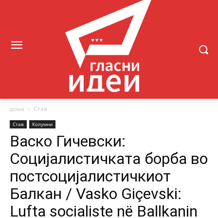
дома
Став
Став
Колумни
Васко Гичевски:
Социјалистичката борба во
постсоцијалистичкиот
Балкан / Vasko Giçevski:
Lufta socialiste në Ballkanin