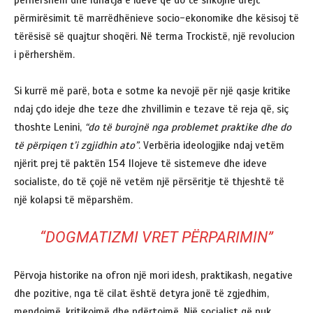
përhershëm dhe luhatja e ideve që do të shkojnë drejt
përmirësimit të marrëdhënieve socio-ekonomike dhe kësisoj të
tërësisë së quajtur shoqëri. Në terma Trockistë, një revolucion
i përhershëm.
Si kurrë më parë, bota e sotme ka nevojë për një qasje kritike
ndaj çdo ideje dhe teze dhe zhvillimin e tezave të reja që, siç
thoshte Lenini,
“do të burojnë nga problemet praktike dhe do
të përpiqen t’i zgjidhin ato”
. Verbëria ideologjike ndaj vetëm
njërit prej të paktën 154 llojeve të sistemeve dhe ideve
socialiste, do të çojë në vetëm një përsëritje të thjeshtë të
një kolapsi të mëparshëm.
“DOGMATIZMI VRET PËRPARIMIN”
Përvoja historike na ofron një mori idesh, praktikash, negative
dhe pozitive, nga të cilat është detyra jonë të zgjedhim,
mendojmë, kritikojmë dhe ndërtojmë. Një socialist që nuk