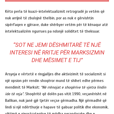
Këto perla të kuazi-intelektualizmit retrogradë jo vetëm që
nuk arrijnë të zbulojnë thelbin, por as nuk e gërvishtin
sipërfaqen e gjërave, duke shërbyer vetëm për të kënaqur atë
intelektualizëm ngurrues pa ndonjë soliditet të theksuar.
“SOT NE JEMI DËSHMITARË TË NJË
INTERESI NË RRITJE PËR MARKSIZMIN
DHE MËSIMET E TIJ”
Arsyeja e vërtetë e ringjalljes dhe aktivizimit të socializmit si
një opsion për rendin shoqëror mund të shihet edhe përmes
mendimit të Marksit:
“Në rrënojat e shoqërive të vjetra lindin
ide të reja”.
Shoqëritë që dolën pas vitit 1990, veçanërisht në
Ballkan, nuk janë gjë tjetër veçse gërmadha. Një gërmadhë që
lindi si një ndërthurje e hapave të gabuar politik dhe ekonomik,
viktimë e gjeostrategjive të mëdha perandorake dhe e