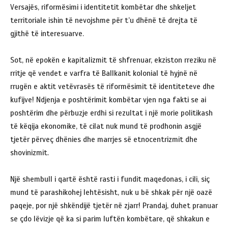
Versajës, riformësimi i identitetit kombëtar dhe shkeljet
territoriale ishin të nevojshme për t’u dhënë të drejta të
gjithë të interesuarve.
Sot, në epokën e kapitalizmit të shfrenuar, ekziston rreziku në
rritje që vendet e varfra të Ballkanit kolonial të hyjnë në
rrugën e aktit vetëvrasës të riformësimit të identiteteve dhe
kufijve! Ndjenja e poshtërimit kombëtar vjen nga fakti se ai
poshtërim dhe përbuzje erdhi si rezultat i një morie politikash
të këqija ekonomike, të cilat nuk mund të prodhonin asgjë
tjetër përveç dhënies dhe marrjes së etnocentrizmit dhe
shovinizmit.
Një shembull i qartë është rasti i fundit maqedonas, i cili, siç
mund të parashikohej lehtësisht, nuk u bë shkak për një oazë
paqeje, por një shkëndijë tjetër në zjarr! Prandaj, duhet pranuar
se çdo lëvizje që ka si parim luftën kombëtare, që shkakun e