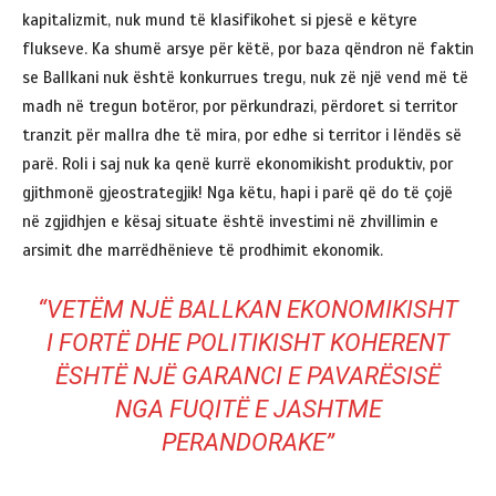
kapitalizmit, nuk mund të klasifikohet si pjesë e këtyre
flukseve. Ka shumë arsye për këtë, por baza qëndron në faktin
se Ballkani nuk është konkurrues tregu, nuk zë një vend më të
madh në tregun botëror, por përkundrazi, përdoret si territor
tranzit për mallra dhe të mira, por edhe si territor i lëndës së
parë. Roli i saj nuk ka qenë kurrë ekonomikisht produktiv, por
gjithmonë gjeostrategjik! Nga këtu, hapi i parë që do të çojë
në zgjidhjen e kësaj situate është investimi në zhvillimin e
arsimit dhe marrëdhënieve të prodhimit ekonomik.
“VETËM NJË BALLKAN EKONOMIKISHT
I FORTË DHE POLITIKISHT KOHERENT
ËSHTË NJË GARANCI E PAVARËSISË
NGA FUQITË E JASHTME
PERANDORAKE”