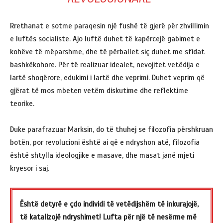
Rrethanat e sotme paraqesin një fushë të gjerë për zhvillimin
e luftës socialiste. Ajo luftë duhet të kapërcejë gabimet e
kohëve të mëparshme, dhe të përballet siç duhet me sfidat
bashkëkohore. Për të realizuar idealet, nevojitet vetëdija e
lartë shoqërore, edukimi i lartë dhe veprimi. Duhet veprim që
gjërat të mos mbeten vetëm diskutime dhe reflektime
teorike.
Duke parafrazuar Marksin, do të thuhej se filozofia përshkruan
botën, por revolucioni është ai që e ndryshon atë, filozofia
është shtylla ideologjike e masave, dhe masat janë mjeti
kryesor i saj.
Është detyrë e çdo individi të vetëdijshëm të inkurajojë,
të katalizojë ndryshimet! Lufta për një të nesërme më