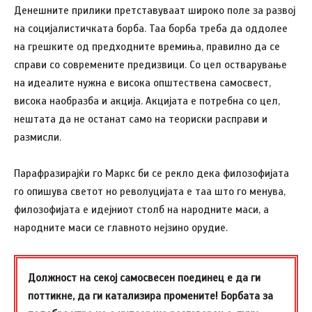
Денешните прилики претставуваат широко поле за развој
на социјалистичката борба. Таа борба треба да оддолее
на грешките од предходните времиња, правилно да се
справи со современите предизвици. Со цел остварување
на идеалите нужна е висока општествена самосвест,
висока наобразба и акција. Акцијата е потребна со цел,
нештата да не останат само на теориски расправи и
размисли.
Парафразирајќи го Маркс би се рекло дека филозофијата
го опишува светот но револуцијата е таа што го менува,
филозофијата е идејниот столб на народните маси, а
народните маси се главното нејзино орудие.
Должност на секој самосвесен поединец е да ги
поттикне, да ги катализира промените! Борбата за