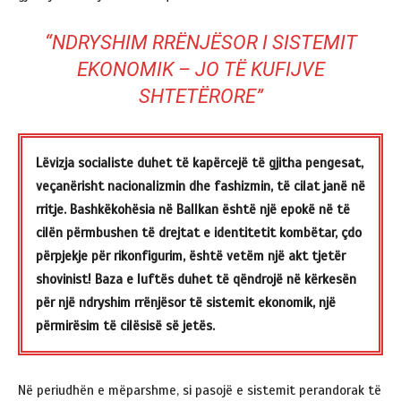
“NDRYSHIM RRËNJËSOR I SISTEMIT
EKONOMIK – JO TË KUFIJVE
SHTETËRORE”
Lëvizja socialiste duhet të kapërcejë të gjitha pengesat,
veçanërisht nacionalizmin dhe fashizmin, të cilat janë në
rritje. Bashkëkohësia në Ballkan është një epokë në të
cilën përmbushen të drejtat e identitetit kombëtar, çdo
përpjekje për rikonfigurim, është vetëm një akt tjetër
shovinist! Baza e luftës duhet të qëndrojë në kërkesën
për një ndryshim rrënjësor të sistemit ekonomik, një
përmirësim të cilësisë së jetës.
Në periudhën e mëparshme, si pasojë e sistemit perandorak të