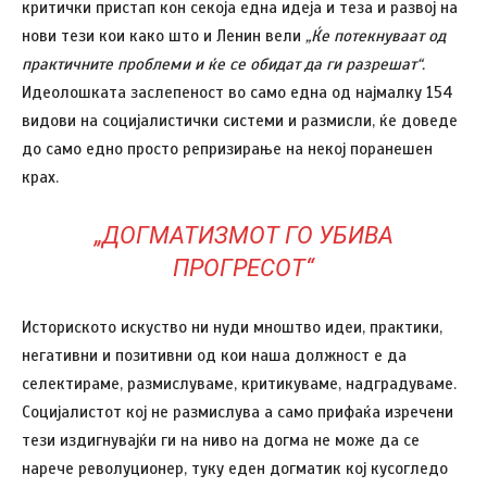
критички пристап кон секоја една идеја и теза и развој на
нови тези кои како што и Ленин вели
„Ќе потекнуваат од
практичните проблеми и ќе се обидат да ги разрешат“.
Идеолошката заслепеност во само една од најмалку 154
видови на социјалистички системи и размисли, ќе доведе
до само едно просто репризирање на некој поранешен
крах.
„ДОГМАТИЗМОТ ГО УБИВА
ПРОГРЕСОТ“
Историското искуство ни нуди мноштво идеи, практики,
негативни и позитивни од кои наша должност е да
селектираме, размислуваме, критикуваме, надградуваме.
Социјалистот кој не размислува а само прифаќа изречени
тези издигнувајќи ги на ниво на догма не може да се
нарече револуционер, туку еден догматик кој кусогледо