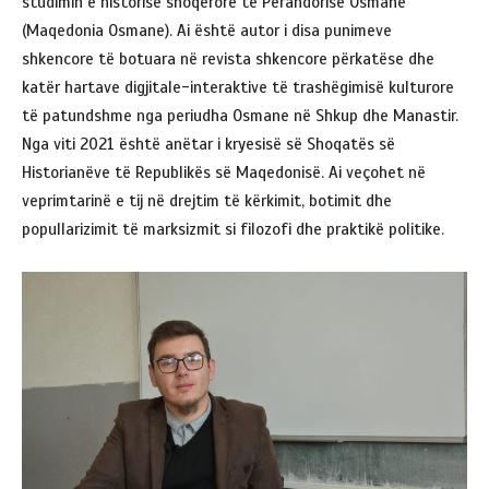
studimin e historisë shoqërore të Perandorisë Osmane
(Maqedonia Osmane). Ai është autor i disa punimeve
shkencore të botuara në revista shkencore përkatëse dhe
katër hartave digjitale-interaktive të trashëgimisë kulturore
të patundshme nga periudha Osmane në Shkup dhe Manastir.
Nga viti 2021 është anëtar i kryesisë së Shoqatës së
Historianëve të Republikës së Maqedonisë. Ai veçohet në
veprimtarinë e tij në drejtim të kërkimit, botimit dhe
popullarizimit të marksizmit si filozofi dhe praktikë politike.