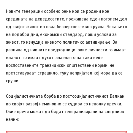
Новите генерации особено оние кои се родени кон
средината на деведесетите, проживеаа еден поголем дел
од својот живот во оваа безперспективна руина. Чекањето
на подобри дни, економски стандард, лоши услови за
живот, го изнудија нивното политичко активирање. За
разлика од нивните предходници, овие личности го имаат
еланот, го имаат духот, знаењето па така веќе
воспоставените транзициски општествени норми, не
претставуваат страшило, туку непријател кој мора да се
сруши.
Социјалистичката борба во постсоцијалистичкиот Балкан,
во својот развој неминовно се судира со неколку пречки.
Овие пречи можат да бидат генерализирани на следниов
начин: