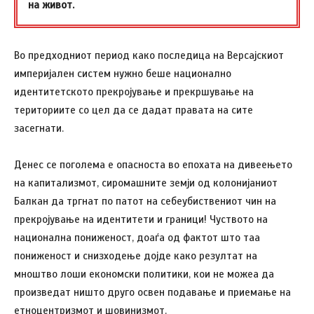
на живот.
Во предходниот период како последица на Версајскиот
империјален систем нужно беше национално
идентитетското прекројување и прекршување на
териториите со цел да се дадат правата на сите
засегнати.
Денес се поголема е опасноста во епохата на дивеењето
на капитализмот, сиромашните земји од колонијаниот
Балкан да тргнат по патот на себеубиствениот чин на
прекројување на идентитети и граници! Чуството на
национална пониженост, доаѓа од фактот што таа
пониженост и снизходење дојде како резултат на
мноштво лоши економски политики, кои не можеа да
произведат ништо друго освен подавање и приемање на
етноцентризмот и шовинизмот.