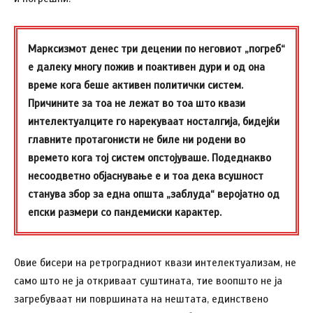
Марксизмот денес три децении по неговиот „погреб“
е далеку многу пожив и поактивен дури и од она
време кога беше активен политички систем.
Причините за тоа не лежат во тоа што квази
интелектуалците го нарекуваат носталгија, бидејќи
главните протагонисти не биле ни родени во
времето кога тој систем опстојуваше. Подеднакво
несоодветно објаснување е и тоа дека всушност
станува збор за една општа „заблуда“ веројатно од
епски размери со пандемиски карактер.
Овие бисери на ретроградниот квази интелектуализам, не
само што не ја откриваат суштината, тие воопшто не ја
загребуваат ни површината на нештата, единствено