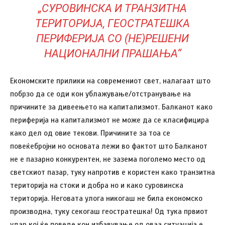
„СУРОВИНСКА И ТРАНЗИТНА
ТЕРИТОРИЈА, ГЕОСТРАТЕШКА
ПЕРИФЕРИЈА СО (НЕ)РЕШЕНИ
НАЦИОНАЛНИ ПРАШАЊА“
Економските прилики на современиот свет, налагаат што
побрзо да се оди кон ублажување/отстранување на
причините за дивеењето на капитализмот. Балканот како
периферија на капитализмот не може да се класифицира
како дел од овие текови. Причините за тоа се
повеќебројни но основата лежи во фактот што Балканот
не е пазарно конкурентен, не зазема поголемо место од
светскиот пазар, туку напротив е користен како транзитна
територија на стоки и добра но и како суровинска
територија. Неговата улога никогаш не била економско
производна, туку секогаш геостратешка! Од тука првиот
удар кој ќе поведе кон избавување од оваа ситуација е