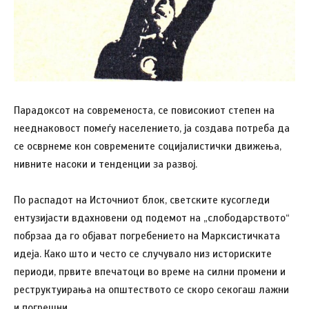
Парадоксот на современоста, се повисокиот степен на
нееднаковост помеѓу населението, ја создава потреба да
се осврнеме кон современите социјалистички движења,
нивните насоки и тенденции за развој.
По распадот на Источниот блок, светските кусогледи
ентузијасти вдахновени од подемот на „слободарството“
побрзаа да го објават погребението на Марксистичката
идеја. Како што и често се случувало низ историските
периоди, првите впечатоци во време на силни промени и
реструктуирања на општеството се скоро секогаш лажни
и погрешни.