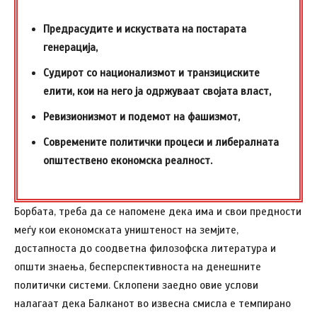
Предрасудите и искуствата на постарата
генерација,
Судирот со национализмот и транзициските
елити, кои на него ја одржуваат својата власт,
Ревизионизмот и подемот на фашизмот,
Современите политички процеси и либералната
општествено економска реалност.
Борбата, треба да се напомене дека има и свои предности
меѓу кои економската уништеност на земјите,
достапноста до соодветна филозофска литература и
општи знаења, бесперспективноста на денешните
политички системи. Склопени заедно овие услови
налагаат дека Балканот во извесна смисла е темпирано