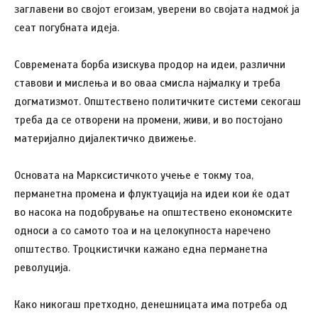
заглавени во својот егоизам, уверени во својата надмоќ ја
сеат погубната идеја.
Современата борба изискува продор на идеи, различни
ставови и мислења и во оваа смисла најмалку и треба
догматизмот. Општествено политичките системи секогаш
треба да се отворени на промени, живи, и во постојано
материјално дијалектичко движење.
Основата на Марксистичкото учење е токму тоа,
перманетна промена и флуктуација на идеи кои ќе одат
во насока на подобрување на општествено економските
односи а со самото тоа и на целокупноста наречено
општество. Троцкистички кажано една перманетна
револуција.
Како никогаш претходно, денешницата има потреба од