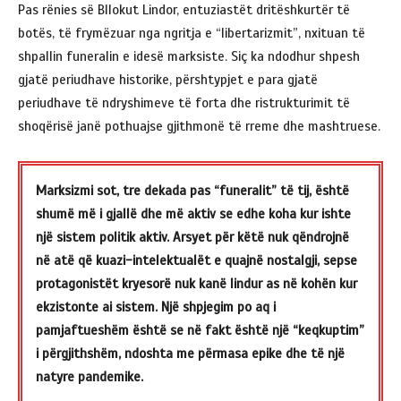
Pas rënies së Bllokut Lindor, entuziastët dritëshkurtër të
botës, të frymëzuar nga ngritja e “libertarizmit”, nxituan të
shpallin funeralin e idesë marksiste. Siç ka ndodhur shpesh
gjatë periudhave historike, përshtypjet e para gjatë
periudhave të ndryshimeve të forta dhe ristrukturimit të
shoqërisë janë pothuajse gjithmonë të rreme dhe mashtruese.
Marksizmi sot, tre dekada pas “funeralit” të tij, është
shumë më i gjallë dhe më aktiv se edhe koha kur ishte
një sistem politik aktiv. Arsyet për këtë nuk qëndrojnë
në atë që kuazi-intelektualët e quajnë nostalgji, sepse
protagonistët kryesorë nuk kanë lindur as në kohën kur
ekzistonte ai sistem. Një shpjegim po aq i
pamjaftueshëm është se në fakt është një “keqkuptim”
i përgjithshëm, ndoshta me përmasa epike dhe të një
natyre pandemike.