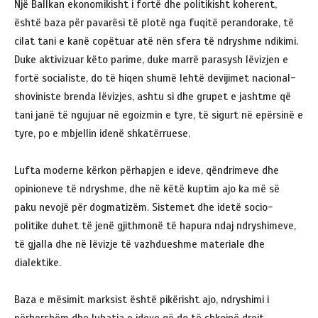
Një Ballkan ekonomikisht i fortë dhe politikisht koherent,
është baza për pavarësi të plotë nga fuqitë perandorake, të
cilat tani e kanë copëtuar atë nën sfera të ndryshme ndikimi.
Duke aktivizuar këto parime, duke marrë parasysh lëvizjen e
fortë socialiste, do të hiqen shumë lehtë devijimet nacional-
shoviniste brenda lëvizjes, ashtu si dhe grupet e jashtme që
tani janë të ngujuar në egoizmin e tyre, të sigurt në epërsinë e
tyre, po e mbjellin idenë shkatërruese.
Lufta moderne kërkon përhapjen e ideve, qëndrimeve dhe
opinioneve të ndryshme, dhe në këtë kuptim ajo ka më së
paku nevojë për dogmatizëm. Sistemet dhe idetë socio-
politike duhet të jenë gjithmonë të hapura ndaj ndryshimeve,
të gjalla dhe në lëvizje të vazhdueshme materiale dhe
dialektike.
Baza e mësimit marksist është pikërisht ajo, ndryshimi i