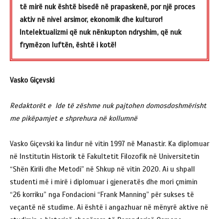
të mirë nuk është bisedë në prapaskenë, por një proces
aktiv në nivel arsimor, ekonomik dhe kulturor!
Intelektualizmi që nuk nënkupton ndryshim, që nuk
frymëzon luftën, është i kotë!
Vasko Giçevski
Redaktorët e Ide të zëshme nuk pajtohen domosdoshmërisht
me pikëpamjet e shprehura në kollumnë
Vasko Giçevski ka lindur në vitin 1997 në Manastir. Ka diplomuar
në Institutin Historik të Fakultetit Filozofik në Universitetin
“Shën Kirili dhe Metodi” në Shkup në vitin 2020. Ai u shpall
studenti më i mirë i diplomuar i gjeneratës dhe mori çmimin
“26 korriku” nga Fondacioni “Frank Manning” për sukses të
veçantë në studime. Ai është i angazhuar në mënyrë aktive në