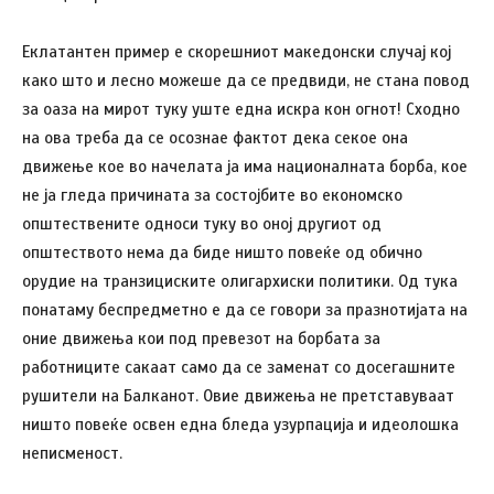
Еклатантен пример е скорешниот македонски случај кој
како што и лесно можеше да се предвиди, не стана повод
за оаза на мирот туку уште една искра кон огнот! Сходно
на ова треба да се осознае фактот дека секое она
движење кое во начелата ја има националната борба, кое
не ја гледа причината за состојбите во економско
општествените односи туку во оној другиот од
општеството нема да биде ништо повеќе од обично
орудие на транзициските олигархиски политики. Од тука
понатаму беспредметно е да се говори за празнотијата на
оние движења кои под превезот на борбата за
работниците сакаат само да се заменат со досегашните
рушители на Балканот. Овие движења не претставуваат
ништо повеќе освен една бледа узурпација и идеолошка
неписменост.