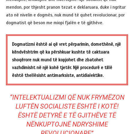
mendon, por thjesht pranon tezat e deklaruara, duke i ngritur
ato në nivelin e dogmës, nuk mund të quhet revolucionar, por
dogmatist që beson me miopi fjalën e të gjithëve.
Dogmatizmi është ai që vret përparimin, domethënë, një
këndvështrim që ka përshkuar kushte të caktuara
shoqërore nuk mund të kopjohet dhe zbatohet
vazhdimisht në një kohë tjetër. Një procedurë e tillë
është thellësisht antimarksiste, antidialektike.
“INTELEKTUALIZMI QË NUK FRYMËZON
LUFTËN SOCIALISTE ËSHTË I KOTË!
ËSHTË DETYRË E TË GJITHËVE TË
NËNKUPTOJNË NDRYSHIME
REVOLUCIONARE”