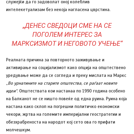
служејќи да го задоволат оној колеблив
интелекетуализам без некоја нагласена цврстина.
„ДЕНЕС СВЕДОЦИ СМЕ НА СЕ
ПОГОЛЕМ ИНТЕРЕС ЗА
МАРКСИЗМОТ И НЕГОВОТО УЧЕЊЕ“
Реалната причина за повторното заживување и
активирање на социјализмот како опција на општествено
уредување може да се согледа и преку мислата на Маркс
„
Во урнатините на старите општества, се раѓаат новите
идеи“
. Општествата кои настанаа по 1990 година особено
на Балканот не се ништо повеќе од една руина. Руина која
настана како склоп на погрешни политичко економски
чекори, жртва на големите империјални геостратегии и
обезхрабреноста на народот кој сето ова го прифати
молчешкум.