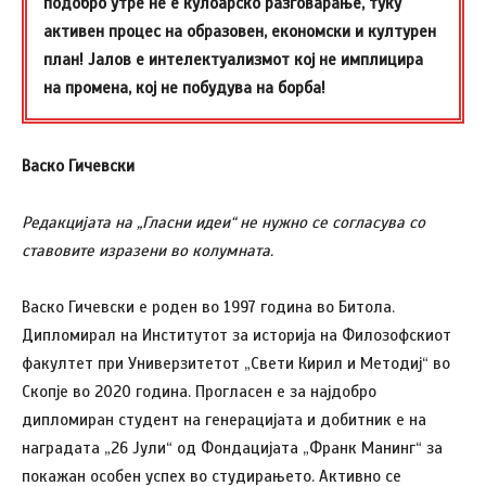
подобро утре не е кулоарско разговарање, туку
активен процес на образовен, економски и културен
план! Јалов е интелектуализмот кој не имплицира
на промена, кој не побудува на борба!
Васко Гичевски
Редакцијата на „Гласни идеи“ не нужно се согласува со
ставовите изразени во колумната.
Васко Гичевски е роден во 1997 година во Битола.
Дипломирал на Институтот за историја на Филозофскиот
факултет при Универзитетот „Свети Кирил и Методиј“ во
Скопје во 2020 година. Прогласен е за најдобро
дипломиран студент на генерацијата и добитник е на
наградата „26 Јули“ од Фондацијата „Франк Манинг“ за
покажан особен успех во студирањето. Активно се