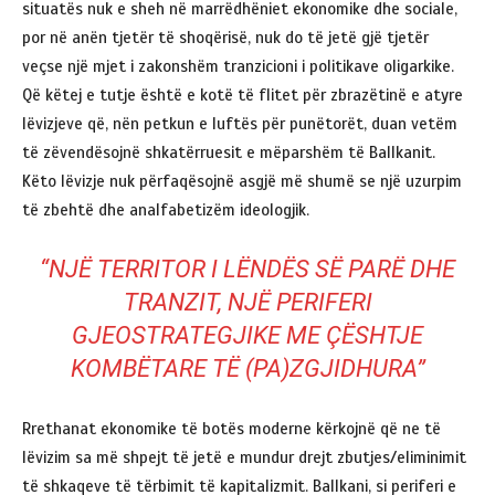
situatës nuk e sheh në marrëdhëniet ekonomike dhe sociale,
por në anën tjetër të shoqërisë, nuk do të jetë gjë tjetër
veçse një mjet i zakonshëm tranzicioni i politikave oligarkike.
Që këtej e tutje është e kotë të flitet për zbrazëtinë e atyre
lëvizjeve që, nën petkun e luftës për punëtorët, duan vetëm
të zëvendësojnë shkatërruesit e mëparshëm të Ballkanit.
Këto lëvizje nuk përfaqësojnë asgjë më shumë se një uzurpim
të zbehtë dhe analfabetizëm ideologjik.
“
NJË TERRITOR I LËNDËS SË PARË DHE
TRANZIT, NJË PERIFERI
GJEOSTRATEGJIKE ME ÇËSHTJE
KOMBËTARE TË (PA)ZGJIDHURA”
Rrethanat ekonomike të botës moderne kërkojnë që ne të
lëvizim sa më shpejt të jetë e mundur drejt zbutjes/eliminimit
të shkaqeve të tërbimit të kapitalizmit. Ballkani, si periferi e