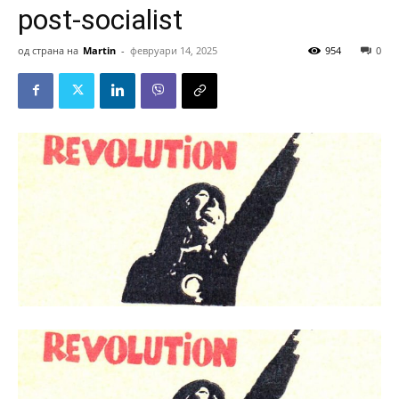
post-socialist
од страна на
Martin
-
февруари 14, 2025
954
0