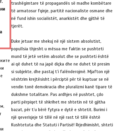
т.
trashëgimtare të propagandës së madhe kombëtare
ани
të armatosur fqinje, partitë nacionaliste osmane dhe
në fund ishin socialistët, anarkistët dhe gjithë të
tjerët.
а
Duke jetuar me shekuj në një sistem absolutist,
popullsia thjesht u mësua me faktin se pushteti
mund të jetë vetëm absolut dhe se pushteti është
чките
ai që duhet të na japë diçka dhe ne duhet të presim
ни
si subjekte, dhe pastaj t’i falënderojmë. Mjafton një
те
vështrim krejtësisht i përciptë për të kuptuar se në
vendin tonë demokracia dhe pluralizmi kanë tipare të
dukshme totalitare. Pas ardhjes në pushtet, çdo
parti përpiqet të shkrihet me shtetin në të gjitha
м,
bazat, për t’u bërë fytyra e dytë e shtetit. Burimi i
т
një qeverisjeje të tillë në një rast të tillë është
и
Kushtetuta dhe Statuti i Partisë! Rrjedhimisht, shteti
ни