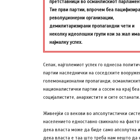
претставници во османлискиот парламен
Тие први партии, впрочем беа пацифизир
револуционерни организации,
демилитаризирани пропагандни чети и
неколку идеолошки групи кои за жал има
најмалку успех.
Сепак, најголемиот успех го однесоа полити
партии наследнички на соседските вооруже
големонационални пропаганди, османлиски
националистички партии а сосем на крај беа
социјалистите, анархистите и сите останати.
Живеејќи со векови во апсолутистички систе
населението едноставно свикнало на факто
дека власта може да биде само апсолутна 
дека власта е таа што треба нам нешто да 