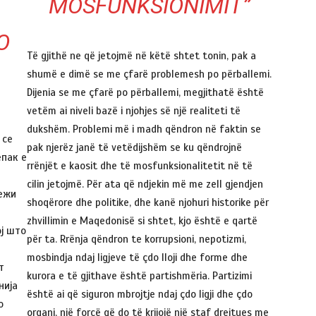
MOSFUNKSIONIMIT”
О
Të gjithë ne që jetojmë në këtë shtet tonin, pak a
shumë e dimë se me çfarë problemesh po përballemi.
Dijenia se me çfarë po përballemi, megjithatë është
vetëm ai niveli bazë i njohjes së një realiteti të
dukshëm. Problemi më i madh qëndron në faktin se
 се
pak njerëz janë të vetëdijshëm se ku qëndrojnë
епак е
rrënjët e kaosit dhe të mosfunksionalitetit në të
cilin jetojmë. Për ata që ndjekin më me zell gjendjen
ежи
shoqërore dhe politike, dhe kanë njohuri historike për
т
zhvillimin e Maqedonisë si shtet, kjo është e qartë
ј што
për ta. Rrënja qëndron te korrupsioni, nepotizmi,
mosbindja ndaj ligjeve të çdo lloji dhe forme dhe
т
kurora e të gjithave është partishmëria. Partizimi
нија
është ai që siguron mbrojtje ndaj çdo ligji dhe çdo
о
organi, një forcë që do të krijojë një staf drejtues me