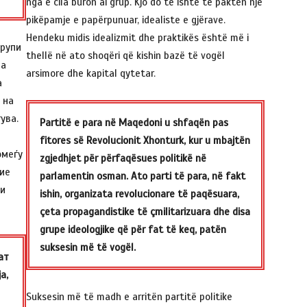
nga e cila buron ai grup. Kjo do të ishte të paktën një
pikëpamje e papërpunuar, idealiste e gjërave.
Hendeku midis idealizmit dhe praktikës është më i
групи
thellë në ato shoqëri që kishin bazë të vogël
на
arsimore dhe kapital qytetar.
а
 на
ува.
Partitë e para në Maqedoni u shfaqën pas
fitores së Revolucionit Xhonturk, kur u mbajtën
омеѓу
zgjedhjet për përfaqësues politikë në
ние
parlamentin osman. Ato parti të para, në fakt
 и
ishin, organizata revolucionare të paqësuara,
çeta propagandistike të çmilitarizuara dhe disa
grupe ideologjike që për fat të keq, patën
suksesin më të vogël.
ат
а,
Suksesin më të madh e arritën partitë politike