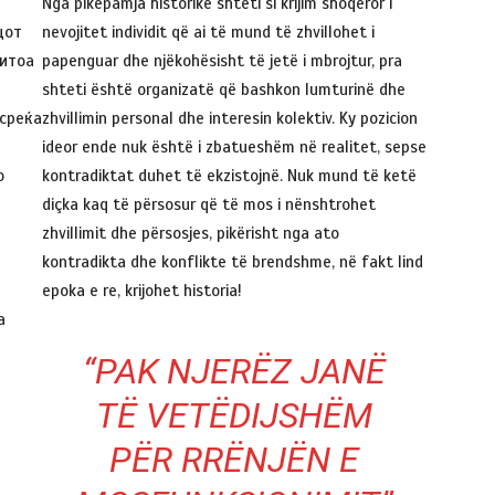
Nga pikëpamja historike shteti si krijim shoqëror i
цот
nevojitet individit që ai të mund të zhvillohet i
ритоа
papenguar dhe njëkohësisht të jetë i mbrojtur, pra
shteti është organizatë që bashkon lumturinë dhe
 среќа
zhvillimin personal dhe interesin kolektiv. Ky pozicion
ideor ende nuk është i zbatueshëm në realitet, sepse
о
kontradiktat duhet të ekzistojnë. Nuk mund të ketë
diçka kaq të përsosur që të mos i nënshtrohet
zhvillimit dhe përsosjes, pikërisht nga ato
kontradikta dhe konflikte të brendshme, në fakt lind
epoka e re, krijohet historia!
а
“PAK NJERËZ JANË
TË VETËDIJSHËM
PËR RRËNJËN E