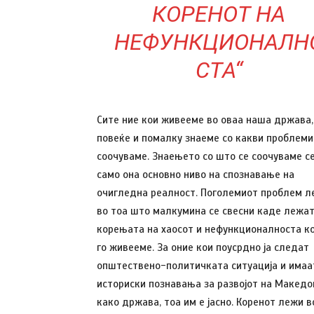
КОРЕНОТ НА
НЕФУНКЦИОНАЛН
СТА“
Сите ние кои живееме во оваа наша држава,
повеќе и помалку знаеме со какви проблеми
соочуваме. Знаењето со што се соочуваме с
само она основно ниво на спознавање на
очигледна реалност. Поголемиот проблем л
во тоа што малкумина се свесни каде лежа
корењата на хаосот и нефункционалноста ко
го живееме. За оние кои поусрдно ја следат
општествено-политичката ситуација и имаа
историски познавања за развојот на Македо
како држава, тоа им е јасно. Коренот лежи в