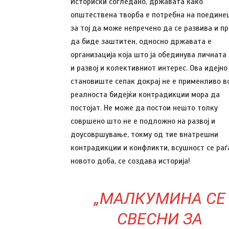
Историски согледано, државата како
општествена творба е потребна на поедине
за тој да може непречено да се развива и п
да биде заштитен, односно државата е
организација која што ја обединува личната
и развој и колективниот интерес. Ова идејно
становиште сепак докрај не е применливо в
реалноста бидејќи контрадикции мора да
постојат. Не може да постои нешто толку
совршено што не е подложно на развој и
доусовршување, токму од тие внатрешни
контрадикции и конфликти, всушност се раѓ
новото доба, се создава историја!
„МАЛКУМИНА СЕ
СВЕСНИ ЗА