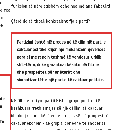
а
funksion të përgjegjshëm edhe nga më analfabetët!
се тоа
то
Çfarë do të thotë konkretisht fjala parti?
ое
Partizimi është një proces në të cilin një parti e
caktuar politike krijon një mekanizëm qeverisës
paralel me rendin tashmë të vendosur juridik
shtetëror, duke garantuar kështu përfitime
dhe prosperitet për anëtarët dhe
simpatizantët e një partie të caktuar politike.
еќе
Në fillimet e tyre partitë ishin grupe politike të
и
bashkuara rreth arritjes së një qëllimi të caktuar
ideologjik, e me këtë edhe arritjes së një progresi të
те
caktuar ekonomik të grupit, por edhe të shoqërisë