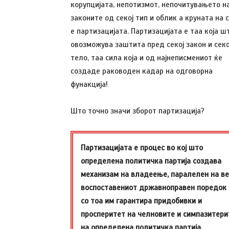
корупцијата, непотизмот, непочитувањето н
законите од секој тип и облик а круната на 
е партизацијата. Партизацијата е таа која ш
овозможува заштита пред секој закон и сек
тело, таа сила која и од најнеписмениот ќе
создаде раководен кадар на одговорна
фунакција!
Што точно значи зборот партизација?
Партизацијата е процес во кој што
определена политичка партија создава
механизам на владеење, паралелен на в
воспоставениот државноправен поредок 
со тоа им гарантира придобивки и
просперитет на челновите и симпазитери
на определена политичка партија.