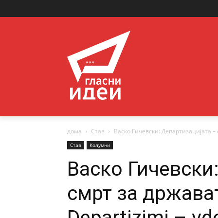
дома
Став
Васко Гичевски: Департизацијата – см
Став
Колумни
Васко Гичевски
смрт за држават
Departizimi – vde