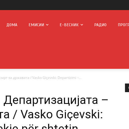
ДОМА
ЕМИСИИ
Е-ВЕСНИК
РАДИО
ПРОГ
рт за државата / Vasko Giçevski: Departizimi –...
: Департизацијата –
а / Vasko Giçevski:
kje për shtetin