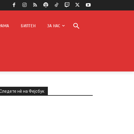
РАМА
БИЛТЕН
ЗА НАС
Следете нѐ на Фејсбук