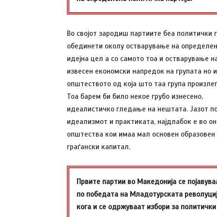
Во својот зародиш партиите беа политички 
обединети околу остварување на определе
идејна цел а со самото тоа и остварување н
извесен економски напредок на групата но и
општеството од која што таа група произлег
Тоа барем би било некое грубо изнесено,
идеалистичко гледање на нештата. Јазот п
идеализмот и практиката, најдлабок е во о
општества кои имаа мал основен образовен
граѓански капитал.
Првите партии во Македонија се појавува
по победата на Младотурската револуциј
кога и се одржуваат избори за политички