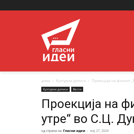
дома
Културни дописи
Проекција на филмот „
Културни дописи
Вести
Проекција на 
утре“ во С.Ц. Д
од страна на
Гласни идеи
-
мај 27, 2024