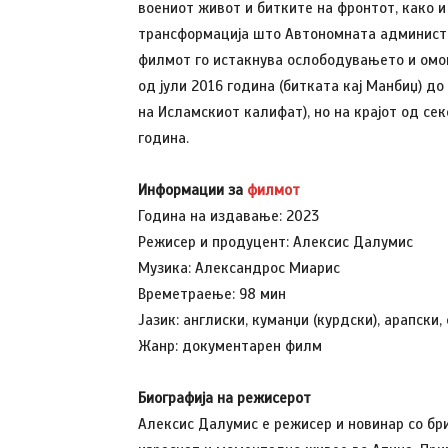
воениот живот и битките на фронтот, како 
трансформација што Автономната администра
филмот го истакнува ослободувањето и омо
од јули 2016 година (битката кај Манбиџ) до
на Исламскиот калифат), но на крајот од се
година.
Информации за
филмот
Година на издавање: 2023
Режисер и продуцент: Алексис Далумис
Музика: Александрос Миарис
Времетраење: 98 мин
Јазик: англиски, куманџи (курдски), арапски,
Жанр: документарен филм
Биографија на режисерот
Алексис Далумис е режисер и новинар со бри