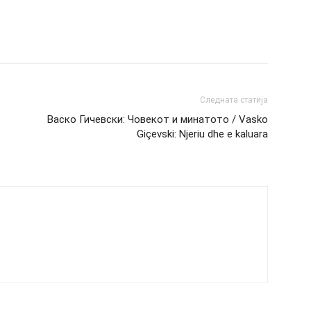
Следната статија
Васко Гичевски: Човекот и минатото / Vasko
Giçevski: Njeriu dhe e kaluara