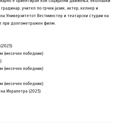
имарно е ориентиран кон социјални движења, еколошки
радинар, учител по грчки јазик, актер, келнер и
 на Универзитетот Вестминстер и театарски студии на
иот прв долгометражен филм.
(2023)
м (месечен победник)
)
м (месечен победник)
м (месечен победник)
на Иерапетра (2023)