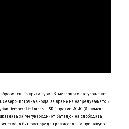
– доброволец. Го прикажува 18-месечното патување низ
н, Северо-источна Сирија, за време на напредувањето и
ian Democratic Forces – SDF) против ИСИС (Исламска
 приказната за Меѓународниот баталјон на слободата
 првенствено бил распореден режисерот. Го прикажува