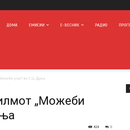
ДОМА
ЕМИСИИ
Е-ВЕСНИК
РАДИО
ПРОГ
Можеби утре“ во С.Ц. Дуња
филмот „Можеби
уња
824
0