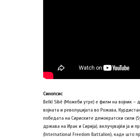
Синопсис
Belkî Sibê (Можеби утре) е филм на војник 
војната и револуцијата во Рожава, Курдиста
победата на Сириските демократски сили (Syr
држава на Ирак и Сирија), вклучувајќи ја и
(International Freedom Battalion), каде што