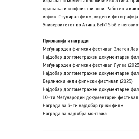
израснат и моментално живее во Атина. Пр
прашања и конфликтни зони. Работел и како г
војник. Студирал филм, видео и фотографија
Универзитетот во Атина. Belkî Sibê е негов
Признанија и награди
Меѓународен филмски фестивал Златен Лав 
Најдобар долгометражен документарен фил
Меѓународен филмски фестивал Лулеа (2023
Најдобар долгометражен документарен фил
Берлински инди филмски фестивал (2023)
Најдобар долгометражен документарен фил
10-ти Меѓународен документарен фестивал 
Награда за 3-ти најдобар грчки филм
Награда за најдобра монтажа