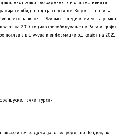
и цивилниот живот во заднината и општествената
ција се обидела да ја спроведе. Во двете полиња,
ќувањето на жените. Филмот следи временска рамка
 крајот на 2017 година (ослободување на Рака и крајот
кое поглавје вклучува и информации од крајот на 2021
 француски, грчки, турски
танско и грчко државјанство, роден во Лондон, но