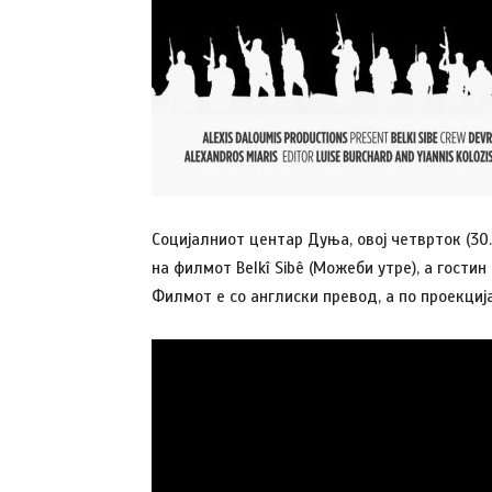
Социјалниот центар Дуња, овој четврток (30
на филмот Belkî Sibê (Можеби утре), а гост
Филмот е со англиски превод, а по проекциј