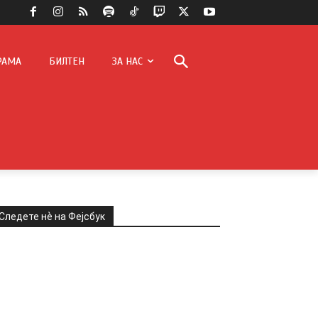
РАМА
БИЛТЕН
ЗА НАС
Следете нѐ на Фејсбук