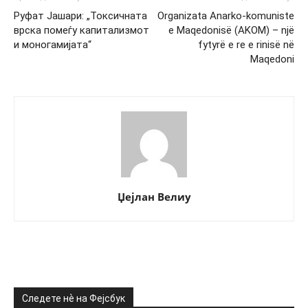
Руфат Јашари: „Токсичната
Organizata Anarko-komuniste
врска помеѓу капитализмот
e Maqedonisë (AKOM) – një
и моногамијата“
fytyrë e re e rinisë në
Maqedoni
Џејлан Велиу
Следете нѐ на Фејсбук