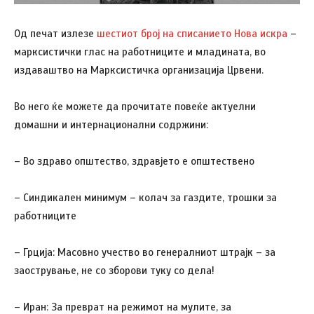
Од печат излезе
шестиот број на списанието Нова искра
–
марксистички глас на работниците и младината, во
издаваштво на Марксистичка организација Црвени.
Во него ќе можете да прочитате повеќе актуелни
домашни и интернационални содржини:
– Во здраво општество, здравјето е општествено
– Синдикален минимум – колач за газдите, трошки за
работниците
– Грција: Масовно учество во генералниот штрајк – за
заострување, не со зборови туку со дела!
– Иран: За преврат на режимот на мулите, за