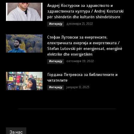
Андреј Костурски за здравството и
здравствената култура / Andrej Kosturski
për shëndetin dhe kulturën shëndetësore
декември 21, 2022
Интервју
Стефан Лутовски за енергенсите,
електричната енергија и енергетиката /
Stefan Lutovski për energjensat, energjinë
elektrike dhe energjetikën
октомври 19, 2022
Интервју
Гордана Петревска за библиотеките и
читателите
јануари 11, 2023
Интервју
За нас