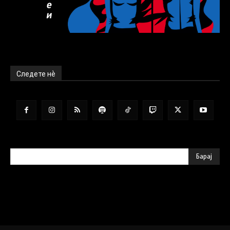
Следете нѐ
Барај