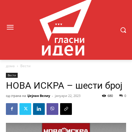
дома
Вести
Вести
НОВА ИСКРА – шести број
од страна на
Џејлан Велиу
-
јануари 22, 2023
680
0