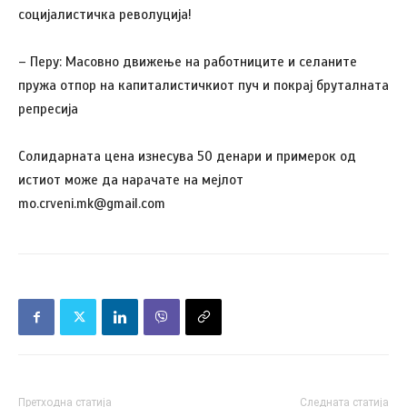
социјалистичка револуција!
– Перу: Масовно движење на работниците и селаните
пружа отпор на капиталистичкиот пуч и покрај бруталната
репресија
Солидарната цена изнесува 50 денари и примерок од
истиот може да нарачате на мејлот
mo.crveni.mk@gmail.com
Претходна статија
Следната статија