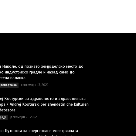
и Николе, од познато земјоделско место до
но индустриско градче и назад само до
стена паланка
септември 17, 2022
репортажа
еј Костурски за здравството и здравствената
ра / Andrej Kosturski për shëndetin dhe kulturën
detësore
декември 21, 2022
рвју
ан Лутовски за енергенсите, електричната