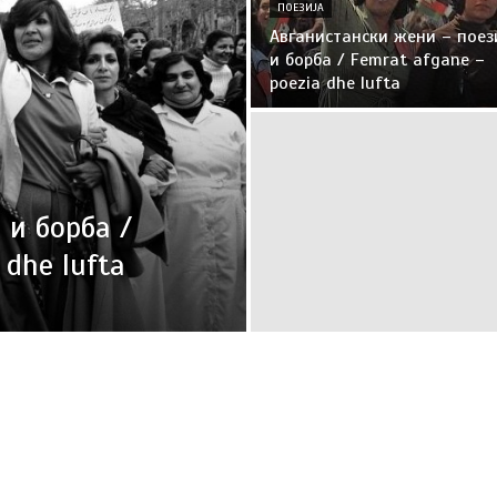
ПОЕЗИЈА
Авганистански жени – поез
и борба / Femrat afgane –
poezia dhe lufta
 и борба /
 dhe lufta