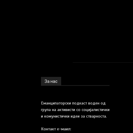
За нас
Еманципаторски подкаст воден од
група на активисти со социјалистички
и комунистички идеи за стварноста.
Контакт е-маил: