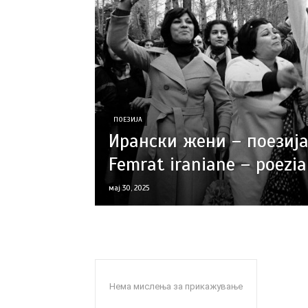
ПОЕЗИЈА
Ирански жени – поезија
Femrat iraniane – poezia
мај 30, 2025
Нема мислења за прикажување