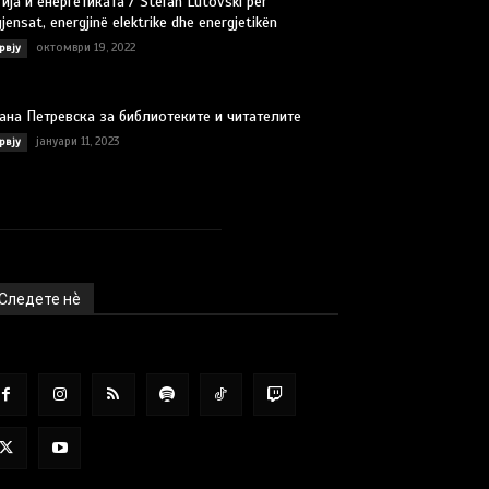
ија и енергетиката / Stefan Lutovski për
jensat, energjinë elektrike dhe energjetikën
октомври 19, 2022
рвју
ана Петревска за библиотеките и читателите
јануари 11, 2023
рвју
Следете нѐ