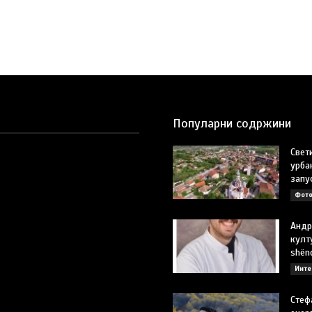
Популарни содржини
Свет
урба
запу
Фото
Андр
култу
shën
Инте
Стеф