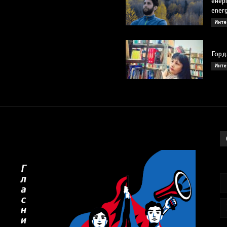
енерг
energ
Инте
Горд
Инте