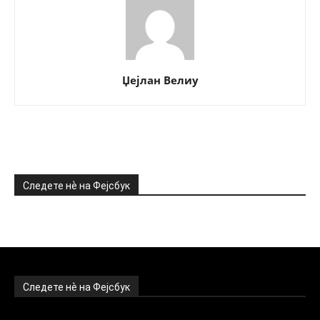
Џејлан Велиу
Следете нѐ на Фејсбук
Следете нѐ на Фејсбук