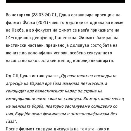
Во четврток (28.03.24) С.Ц Дуња организира проекција на
филмот Фарха (2021) чиешто дејствие се одвива за време
на Накба, а во фокусот на фимот се наоѓа приказната на
14-годишно девојче од Палестина. Филмот, базиран на
вистински настани, прецизно ја доловува состојбата на
жените во колонијални услови, особено сексуалното
насилство како составен дел од колонијализацијата.
Од С.Ц Дуња истакнуваат: „
Од почетокот на последната
агресија на Израел врз Газа изминаа пет месеци, а
геноцидот врз палестинскиот народ од страна на
империјалистичките сили не стивнува. Во март, како месец
на женската борба, повторно застануваме солидарно со
нив, бидејќи нема феминизам и антиколонијализам
без
Газа
“.
После филмот следува дискусија на темата, како и