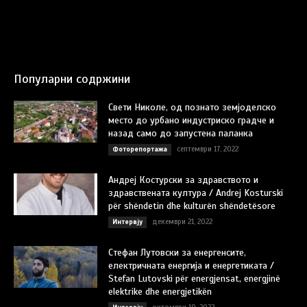
Популарни содржини
Свети Николе, од познато земјоделско
место до урбано индустриско градче и
назад само до запустена паланка
септември 17, 2022
Фоторепортажа
Андреј Костурски за здравството и
здравствената култура / Andrej Kosturski
për shëndetin dhe kulturën shëndetësore
декември 21, 2022
Интервју
Стефан Лутовски за енергенсите,
електричната енергија и енергетиката /
Stefan Lutovski për energjensat, energjinë
elektrike dhe energjetikën