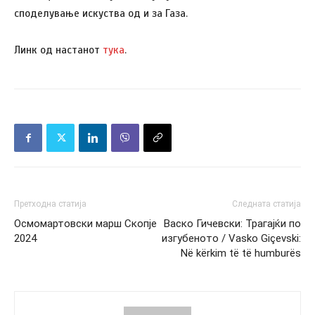
споделување искуства од и за Газа.
Линк од настанот
тука
.
Претходна статија
Следната статија
Осмомартовски марш Скопје
Васко Гичевски: Трагајќи по
2024
изгубеното / Vasko Giçevski:
Në kërkim të të humburës