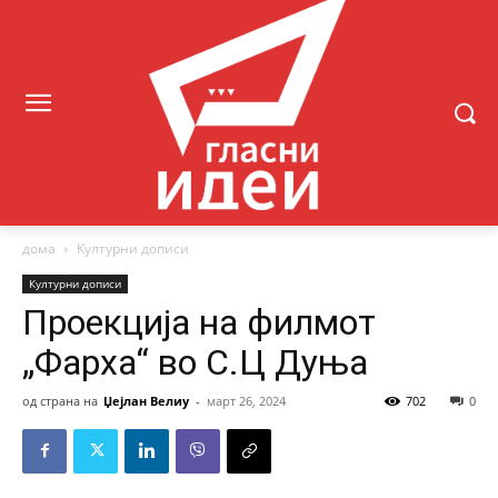
дома
Културни дописи
Културни дописи
Проекција на филмот
„Фарха“ во С.Ц Дуња
од страна на
Џејлан Велиу
-
март 26, 2024
702
0